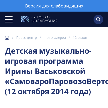
Версия для слабовидящих
/
Пресс-центр
/
Фотогалерея
/
12 сезон
Детская музыкально-
игровая программа
Ирины Васьковской
«СамовароПаровозоВерт
(12 октября 2014 года)