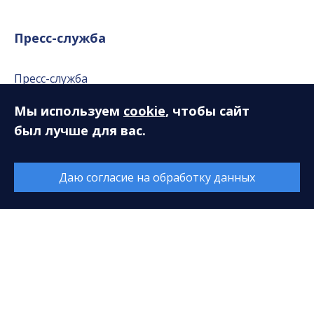
Пресс-служба
Пресс-служба
Публикации в СМИ
Мы используем
cookie
, чтобы сайт
Репортажи
был лучше для вас.
Фотогалерея
Даю согласие на обработку данных
Видео
Аудио
Слушателям