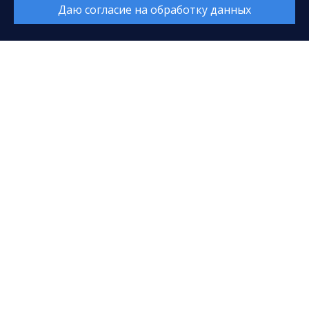
Даю согласие на обработку данных
E-mail:
sfcenter@mail.ru
Касса:
+7 (3462) 52-18-01
+7 (3462) 52-18-02
Время работы:
Каждый день с 9:00 до 20:00
Перерыв с 14:00 до 14:40