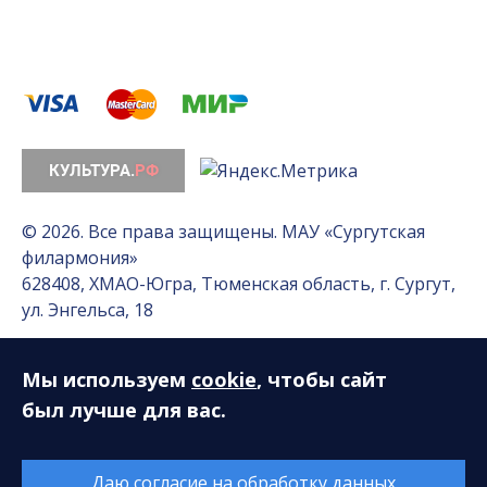
© 2026. Все права защищены. МАУ «Сургутская
филармония»
628408, ХМАО-Югра, Тюменская область, г. Сургут,
ул. Энгельса, 18
Мы используем
cookie
, чтобы сайт
Разработка сайта — Интернет-лаборатория
«Делиссимо»
был лучше для вас.
Обслуживание сайта —
А1 Интернет-Эксперт
Даю согласие на обработку данных