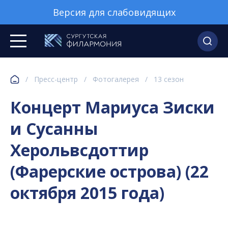
Версия для слабовидящих
/
Пресс-центр
/
Фотогалерея
/
13 сезон
Концерт Мариуса Зиски
и Сусанны
Херольвсдоттир
(Фарерские острова) (22
октября 2015 года)