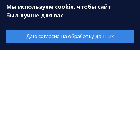
Мы используем
cookie
, чтобы сайт
Антикоррупционная деятельность
был лучше для вас.
Часто задаваемые вопросы
Даю согласие на обработку данных
Пресс-служба
Пресс-служба
Публикации в СМИ
Репортажи
Фотогалерея
Видео
Аудио