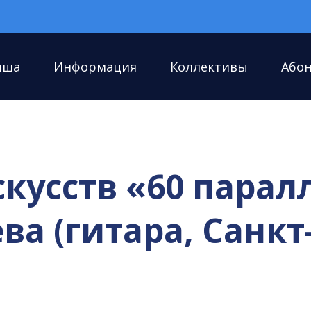
иша
Информация
Коллективы
Або
скусств «60 парал
а (гитара, Санкт-