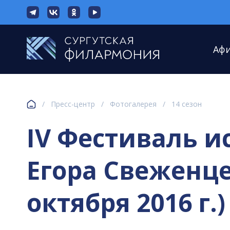
Аф
/
Пресс-центр
/
Фотогалерея
/
14 сезон
IV Фестиваль и
Егора Свеженцев
октября 2016 г.)