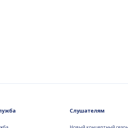
служба
Слушателям
ужба
Новый концертный сезон