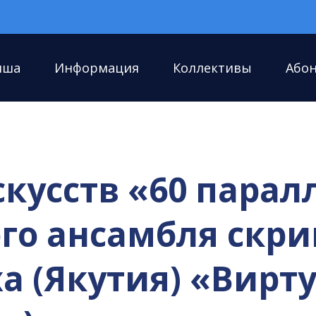
иша
Информация
Коллективы
Або
скусств «60 парал
ого ансамбля скр
а (Якутия) «Вирт