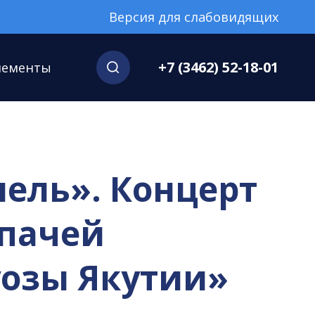
Версия для слабовидящих
+7 (3462) 52-18-01
нементы
лель». Концерт
ипачей
уозы Якутии»