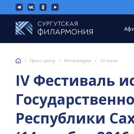
Аф
/
Пресс-центр
/
Фотогалерея
/
14 сезон
IV Фестиваль и
Государственн
Республики Сах