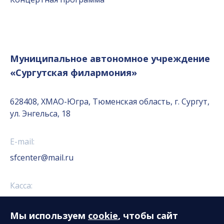
Муниципальное автономное учреждение
«Сургутская филармония»
628408, ХМАО-Югра, Тюменская область, г. Сургут,
ул. Энгельса, 18
E-mail:
sfcenter@mail.ru
Касса:
+7 (3462) 52-18-01
+7 (3462) 52-18-02
Мы используем
cookie
, чтобы сайт