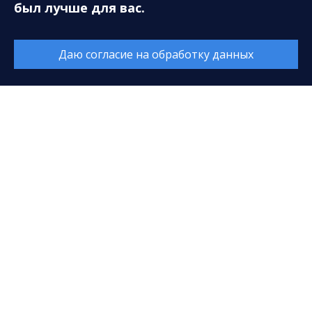
был лучше для вас.
Время работы:
Каждый день с 9:00 до 20:00
Даю согласие на обработку данных
Перерыв с 14:00 до 14:40
© 2026. Все права защищены. МАУ «Сургутская
филармония»
628408, ХМАО-Югра, Тюменская область, г. Сургут,