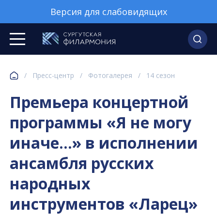
Версия для слабовидящих
/
Пресс-центр
/
Фотогалерея
/
14 сезон
Премьера концертной
программы «Я не могу
иначе…» в исполнении
ансамбля русских
народных
инструментов «Ларец»