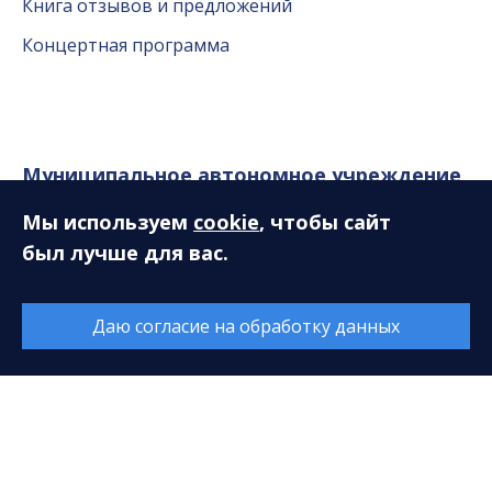
Книга отзывов и предложений
Концертная программа
Муниципальное автономное учреждение
«Сургутская филармония»
Мы используем
cookie
, чтобы сайт
был лучше для вас.
628408, ХМАО-Югра, Тюменская область, г. Сургут,
ул. Энгельса, 18
Даю согласие на обработку данных
E-mail:
sfcenter@mail.ru
Касса:
+7 (3462) 52-18-01