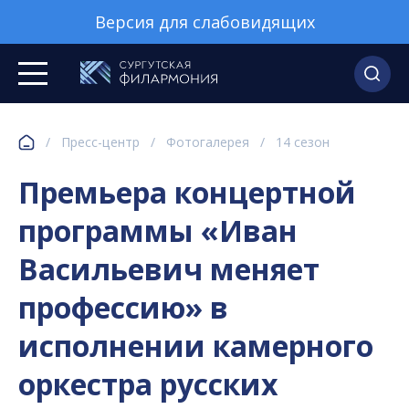
Версия для слабовидящих
/
Пресс-центр
/
Фотогалерея
/
14 сезон
Премьера концертной
программы «Иван
Васильевич меняет
профессию» в
исполнении камерного
оркестра русских