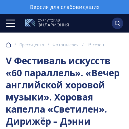
Версия для слабовидящих
/
Пресс-центр
/
Фотогалерея
/
15 сезон
V Фестиваль искусств
«60 параллель». «Вечер
английской хоровой
музыки». Хоровая
капелла «Светилен».
Дирижёр – Дэнни