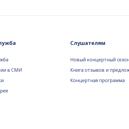
служба
Слушателям
ужба
Новый концертный сезон
ции в СМИ
Книга отзывов и предло
жи
Концертная программа
рея