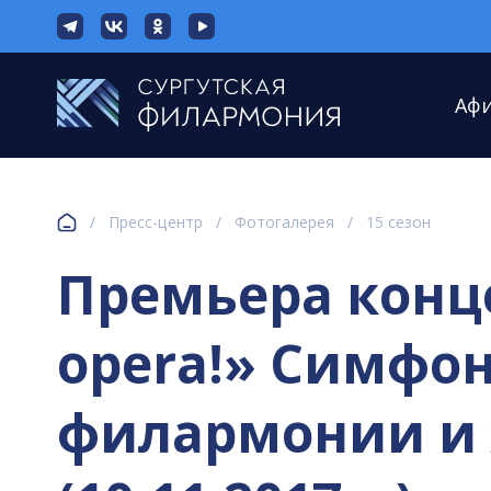
Аф
/
Пресс-центр
/
Фотогалерея
/
15 сезон
Премьера конц
opera!» Симфон
филармонии и 