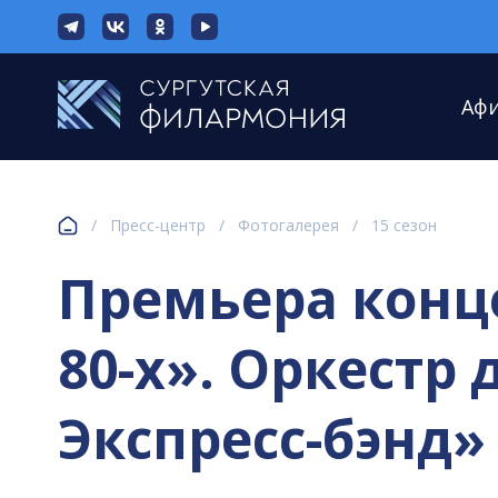
Аф
/
Пресс-центр
/
Фотогалерея
/
15 сезон
Премьера конц
80-х». Оркестр
Экспресс-бэнд» (