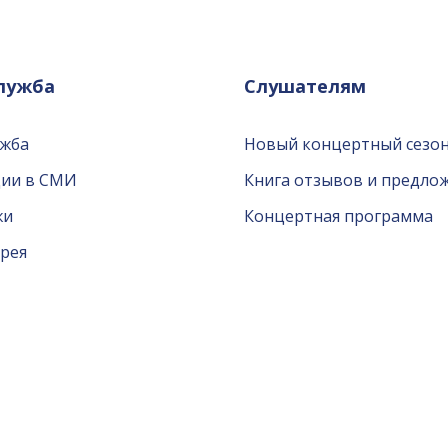
служба
Слушателям
ужба
Новый концертный сезон
ции в СМИ
Книга отзывов и предло
жи
Концертная программа
рея