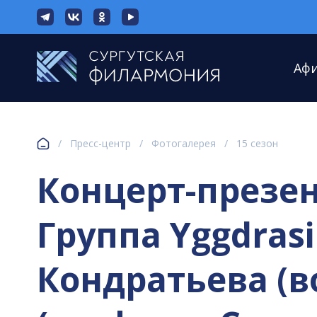
Аф
/
Пресс-центр
/
Фотогалерея
/
15 сезон
Концерт-презен
Группа Yggdrasi
Кондратьева (в