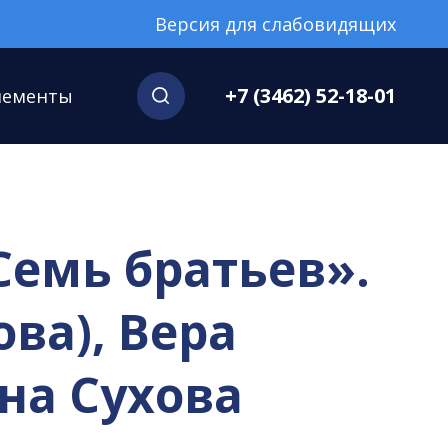
Версия для слабовидящих
+7 (3462) 52-18-01
нементы
Семь братьев».
ова), Вера
ена Сухова