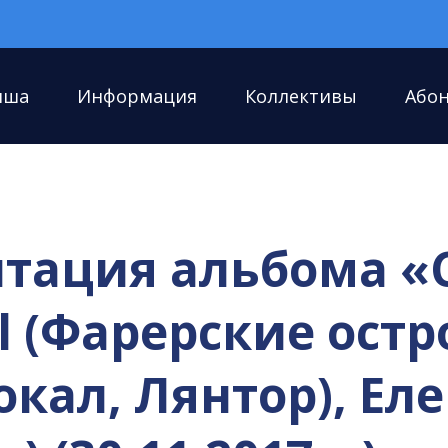
иша
Информация
Коллективы
Або
тация альбома «
l (Фарерские остр
окал, Лянтор), Ел