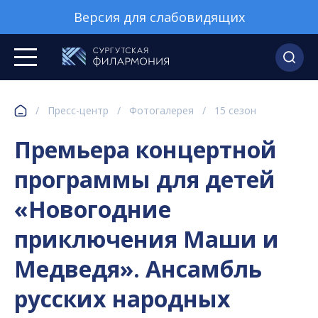
Версия для слабовидящих
/
Пресс-центр
/
Фотогалерея
/
15 сезон
Премьера концертной
программы для детей
«Новогодние
приключения Маши и
Медведя». Ансамбль
русских народных