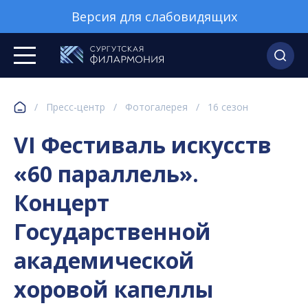
Версия для слабовидящих
/
Пресс-центр
/
Фотогалерея
/
16 сезон
VI Фестиваль искусств
«60 параллель».
Концерт
Государственной
академической
хоровой капеллы