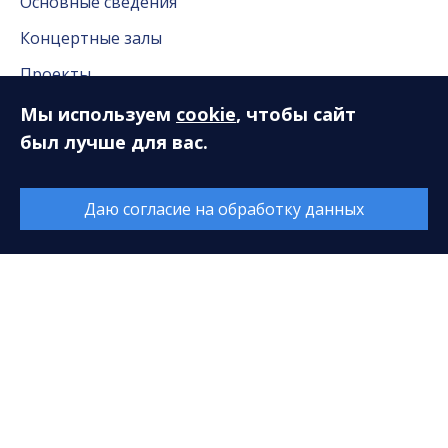
Основные сведения
Концертные залы
Проекты
Контакты
Мы используем
cookie
, чтобы сайт
был лучше для вас.
Документы
Независимая оценка качества
Даю согласие на обработку данных
Публичные доклады
Нас благодарят
Вакансии
Новости
Новости Сургута
Антикоррупционная деятельность
Часто задаваемые вопросы