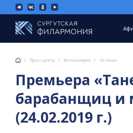
Аф
/
Пресс-центр
/
Фотогалерея
/
16 сезон
Премьера «Тане
барабанщиц и 
(24.02.2019 г.)