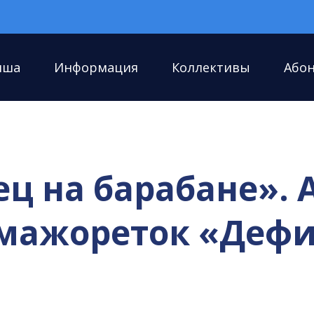
иша
Информация
Коллективы
Або
ц на барабане». 
мажореток «Дефи