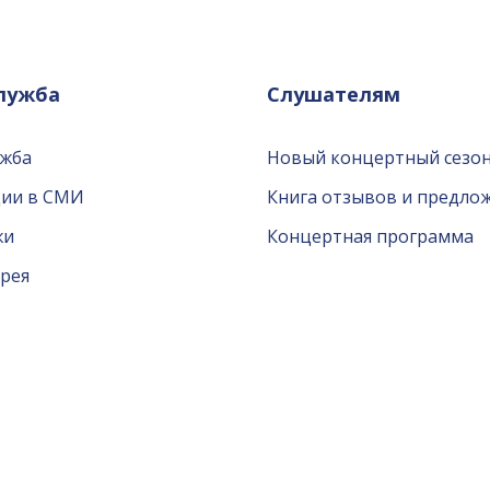
служба
Слушателям
ужба
Новый концертный сезон
ции в СМИ
Книга отзывов и предло
жи
Концертная программа
рея