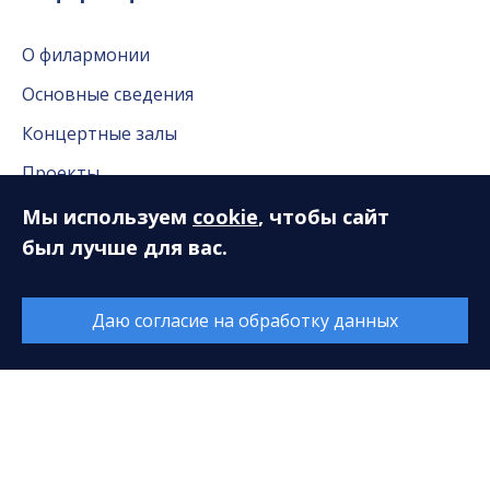
О филармонии
Основные сведения
Концертные залы
Проекты
Контакты
Мы используем
cookie
, чтобы сайт
был лучше для вас.
Документы
Независимая оценка качества
Даю согласие на обработку данных
Публичные доклады
Нас благодарят
Вакансии
Новости
Новости Сургута