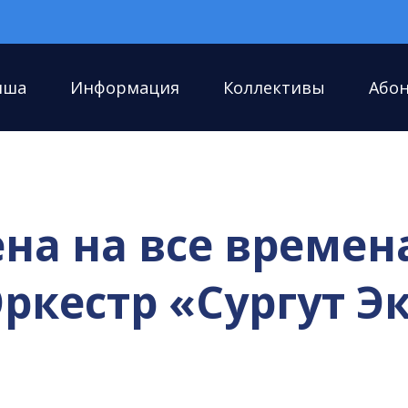
иша
Информация
Коллективы
Або
а на все времена
ркестр «Сургут Э