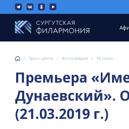
Аф
/
Пресс-центр
/
Фотогалерея
/
16 сезон
Премьера «Имен
Дунаевский». О
(21.03.2019 г.)