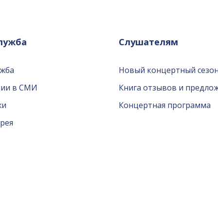
служба
Слушателям
ужба
Новый концертный сезон
ции в СМИ
Книга отзывов и предло
жи
Концертная программа
рея