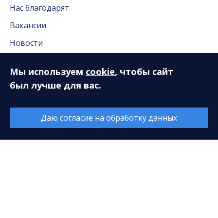
Нас благодарят
Вакансии
Новости
Новости Сургута
Мы используем
cookie
, чтобы сайт
Антикоррупционная деятельность
был лучше для вас.
Часто задаваемые вопросы
Даю согласие на обработку данных
Пресс-служба
Пресс-служба
Публикации в СМИ
Репортажи