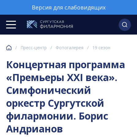
Версия для слабовидящих
/
Пресс-центр
/
Фотогалерея
/
19 сезон
Концертная программа
«Премьеры XXI века».
Симфонический
оркестр Сургутской
филармонии. Борис
Андрианов