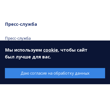
Пресс-служба
Пресс-служба
Публикации в СМИ
Мы используем
cookie
, чтобы сайт
Репортажи
был лучше для вас.
Фотогалерея
Даю согласие на обработку данных
Видео
Аудио