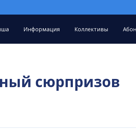
иша
Информация
Коллективы
Або
лный сюрпризов