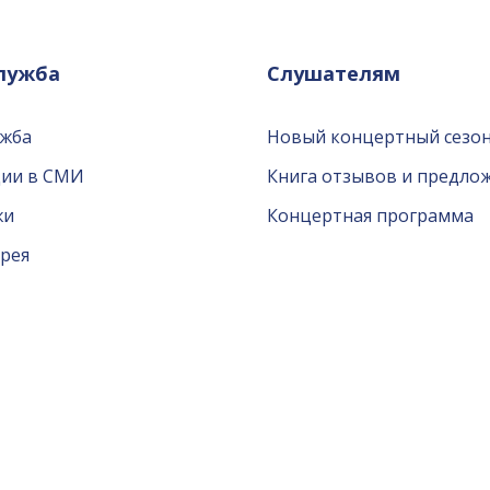
служба
Слушателям
ужба
Новый концертный сезон
ции в СМИ
Книга отзывов и предло
жи
Концертная программа
рея