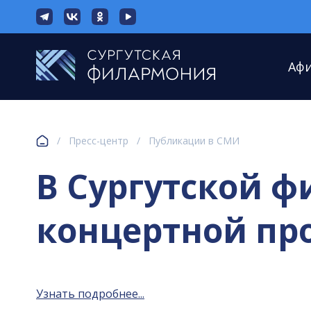
Аф
/
Пресс-центр
/
Публикации в СМИ
В Сургутской 
концертной пр
Узнать подробнее...