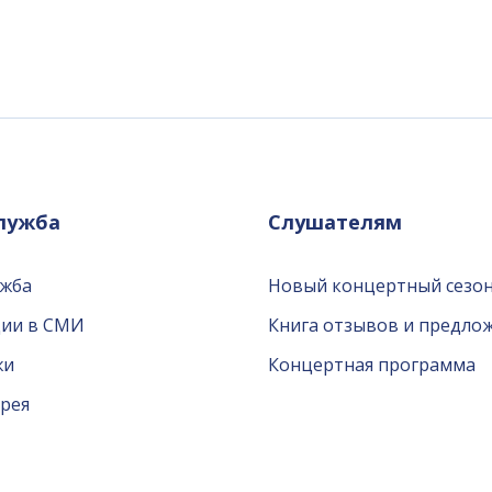
служба
Слушателям
ужба
Новый концертный сезон
ции в СМИ
Книга отзывов и предло
жи
Концертная программа
рея