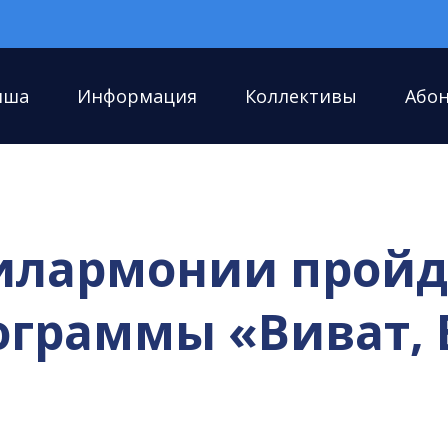
иша
Информация
Коллективы
Або
филармонии пройд
ограммы «Виват, 