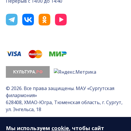
Перерыв с 14:00 до 14:40
© 2026. Все права защищены. МАУ «Сургутская
филармония»
628408, ХМАО-Югра, Тюменская область, г. Сургут,
ул. Энгельса, 18
Мы используем
cookie
, чтобы сайт
Разработка сайта — Интернет-лаборатория