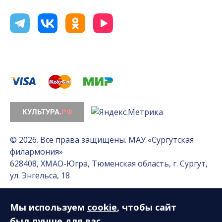
© 2026. Все права защищены. МАУ «Сургутская
филармония»
628408, ХМАО-Югра, Тюменская область, г. Сургут,
ул. Энгельса, 18
Мы используем
cookie
, чтобы сайт
Разработка сайта — Интернет-лаборатория
«Делиссимо»
был лучше для вас.