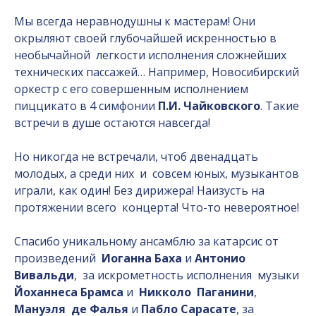
Мы всегда неравнодушны к мастерам! Они
окрыляют своей глубочайшей искренностью в
необычайной легкости исполнения сложнейших
технических пассажей… Например, Новосибирский
оркестр с его совершенным исполнением
пиццикато в 4 симфонии
П.И. Чайковского
. Такие
встречи в душе остаются навсегда!
Но никогда не встречали, чтоб двенадцать
молодых, а среди них и совсем юных, музыкантов
играли, как один! Без дирижера! Наизусть на
протяжении всего концерта! Что-то невероятное!
Спасибо уникальному ансамблю за катарсис от
произведений
Иоганна Баха
и
Антонио
Вивальди
, за искрометность исполнения музыки
Йоханнеса Брамса
и
Никколо Паганини
,
Мануэля де Фалья
и
Пабло Сарасате
, за