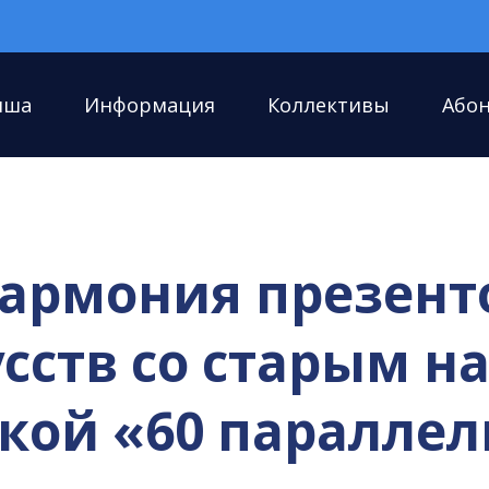
иша
Информация
Коллективы
Або
лармония презент
сств со старым н
кой «60 параллел