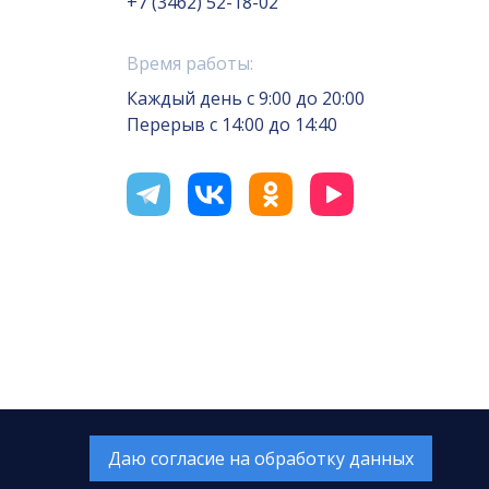
+7 (3462) 52-18-02
Время работы:
Каждый день с 9:00 до 20:00
Перерыв с 14:00 до 14:40
отка сайта — Интернет-лаборатория
«Делиссимо»
Обслуживание сайта —
А1 Интернет-Эксперт
Даю согласие на обработку данных