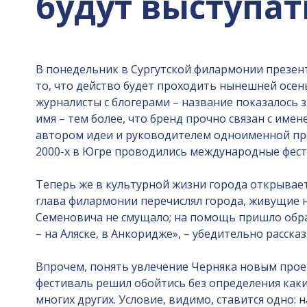
будут выступат
В понедельник в Сургутской филармонии презент
то, что действо будет проходить нынешней осень
журналисты с блогерами – название показалос
имя – тем более, что бренд прочно связан с им
автором идеи и руководителем одноименной про
2000-х в Югре проводились международные фести
Теперь же в культурной жизни города открывает
глава филармонии перечислял города, живущие н
Семеновича не смущало; на помощь пришло образ
– на Аляске, в Анкоридже», – убедительно расск
Впрочем, понять увлечение Черняка новым проек
фестиваль решил обойтись без определения каких
многих других. Условие, видимо, ставится одно: 