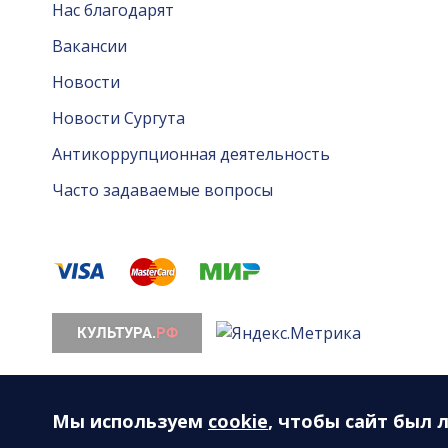
Нас благодарят
Вакансии
Новости
Новости Сургута
Антикоррупционная деятельность
Часто задаваемые вопросы
© 2026. Все права защищены. МАУ «Сургутская ф
628408, ХМАО-Югра, Тюменская область, г. Сургут, 
Мы используем
cookie
, чтобы сайт был 