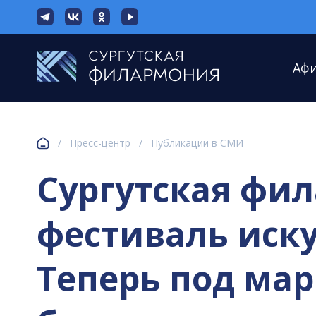
Аф
/
Пресс-центр
/
Публикации в СМИ
Сургутская фи
фестиваль иску
Теперь под мар