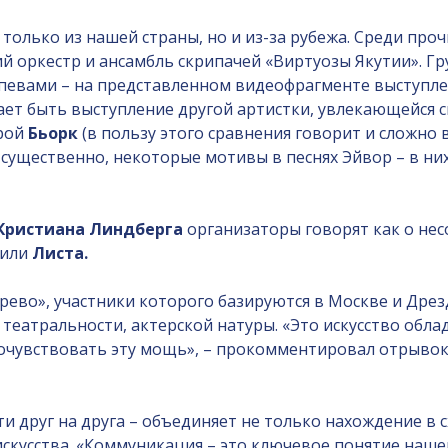
не только из нашей страны, но и из-за рубежа. Среди п
 оркестр и ансамбль скрипачей «Виртуозы Якутии». Гр
апевами – на представленном видеофрагменте выступле
ет быть выступление другой артистки, увлекающейся с
орой
Бьорк
(в пользу этого сравнения говорит и сложно
е существенно, некоторые мотивы в песнях Эйвор – в н
Кристиана Линдберга
организаторы говорят как о нес
или
Листа.
рево», участники которого базируются в Москве и Дрез
театральности, актерской натуры. «Это искусство обла
очувствовать эту мощь», – прокомментировал отрывок 
и друг на друга – объединяет не только нахождение в с
скусства. «Коммуникация – это ключевое понятие нашег