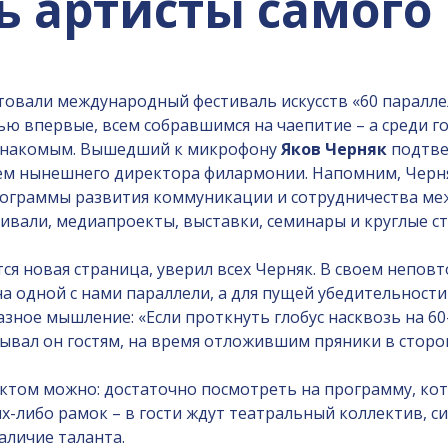
ь артисты самого
овали международный фестиваль искусств «60 параллел
ю впервые, всем собравшимся на чаепитие – а среди го
ь знакомым. Вышедший к микрофону
Яков Черняк
подтвер
енем нынешнего директора филармонии. Напомним, Черн
граммы развития коммуникации и сотрудничества межд
вали, медиапроекты, выставки, семинары и круглые ст
ся новая страница, уверил всех Черняк. В своем непов
а одной с нами параллели, а для пущей убедительности
ное мышление: «Если проткнуть глобус насквозь на 60
азывал он гостям, на время отложившим пряники в сторо
том можно: достаточно посмотреть на программу, кото
-либо рамок – в гости ждут театральный коллектив, си
наличие таланта.