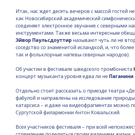
Итак, нас ждет десять вечеров с массой гостей 
как Новосибирский академический симфонический
соединяет электронное звучание с северными н
инструментами. Также весьма интересным обеща
Эйвор Паульсдоуттир
называют чуть ли не вт
соседство со знаменитой исландкой, и, что боле
так и фольклорные напевы северных народов).
Об участии в фестивале шведского тромбониста
концерт музыканта уровня едва ли не
Паганини
Отдельно стоит рассказать о приезде театра «Де
фабулой и направлены на исследование природы 
катарсиса – и даже на видеофрагментах можно п
Сургутской филармонии Антон Ковальский.
Всех участников фестиваля – при всей непохожест
стремление поделиться своим видением жизни, и