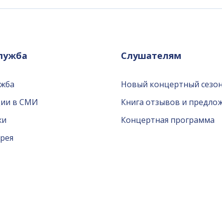
служба
Слушателям
ужба
Новый концертный сезон
ции в СМИ
Книга отзывов и предло
жи
Концертная программа
рея