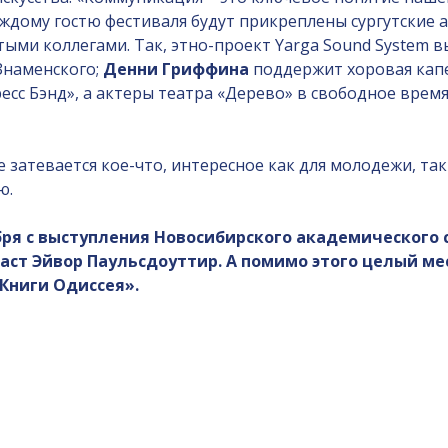
каждому гостю фестиваля будут прикреплены сургутские 
тыми коллегами. Так, этно-проект Yarga Sound System 
Знаменского;
Денни Гриффина
поддержит хоровая капе
есс Бэнд», а актеры театра «Дерево» в свободное вре
бре затевается кое-что, интересное как для молодежи, 
ью.
бря с выступления Новосибирского академического
даст Эйвор Паульсдоуттир. А помимо этого целый меся
«Книги Одиссея».