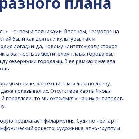
 разного плана
ь» – с чаем и пряниками. Впрочем, несмотря на
стей были как деятели культуры, так и
дил догадки: да, новому «дитяте» дали старое
як в бытность заместителем главы города был
у северными городами. В ее рамках с начала
олы.
торимом стиле, растекшись мыслью по древу,
 даже показывал их. Отсутствие карты Якова
-й параллели, то мы окажемся у наших антиподов
ну.
рую предлагает филармония. Судя по ней, арт-
мфонический оркестр, художника, этно-группу и