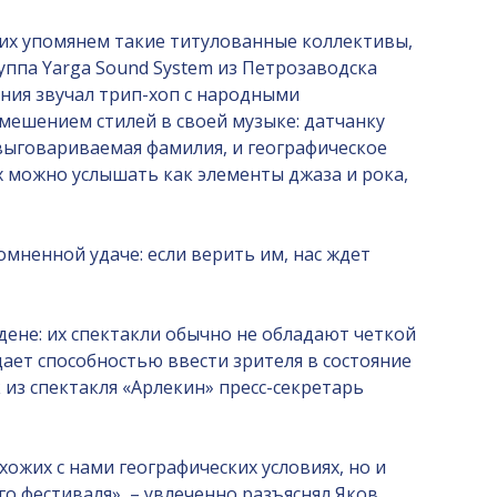
рочих упомянем такие титулованные коллективы,
уппа Yarga Sound System из Петрозаводска
ния звучал трип-хоп с народными
мешением стилей в своей музыке: датчанку
 выговариваемая фамилия, и географическое
их можно услышать как элементы джаза и рока,
омненной удаче: если верить им, нас ждет
дене: их спектакли обычно не обладают четкой
дает способностью ввести зрителя в состояние
из спектакля «Арлекин» пресс-секретарь
хожих с нами географических условиях, но и
о фестиваля», – увлеченно разъяснял Яков