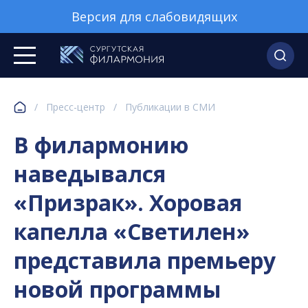
Версия для слабовидящих
/
Пресс-центр
/
Публикации в СМИ
В филармонию
наведывался
«Призрак». Хоровая
капелла «Светилен»
представила премьеру
новой программы