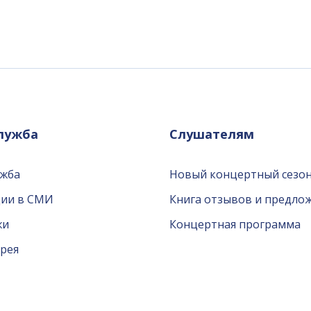
служба
Слушателям
ужба
Новый концертный сезон
ции в СМИ
Книга отзывов и предло
жи
Концертная программа
рея