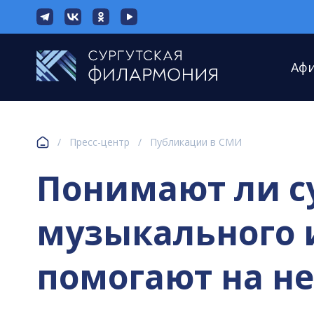
Аф
/
Пресс-центр
/
Публикации в СМИ
Понимают ли с
музыкального 
помогают на не