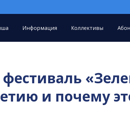
иша
Информация
Коллективы
Або
л фестиваль «Зел
етию и почему эт