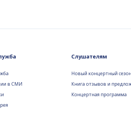
служба
Слушателям
ужба
Новый концертный сезон
ции в СМИ
Книга отзывов и предло
жи
Концертная программа
рея