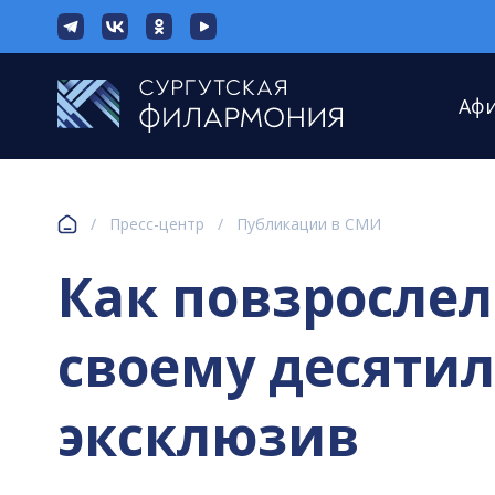
Аф
/
Пресс-центр
/
Публикации в СМИ
Как повзросле
своему десятил
эксклюзив