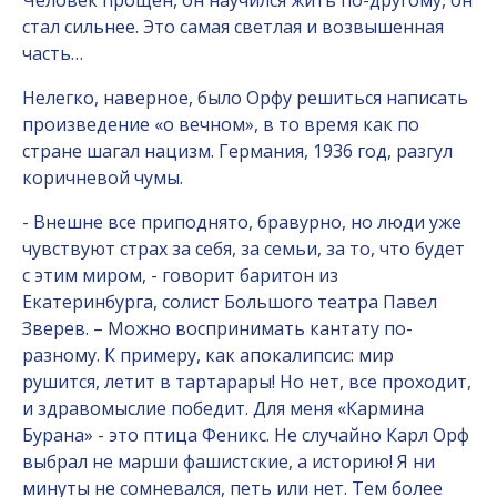
Человек прощен, он научился жить по-другому, он
стал сильнее. Это самая светлая и возвышенная
часть…
Нелегко, наверное, было Орфу решиться написать
произведение «о вечном», в то время как по
стране шагал нацизм. Германия, 1936 год, разгул
коричневой чумы.
- Внешне все приподнято, бравурно, но люди уже
чувствуют страх за себя, за семьи, за то, что будет
с этим миром, - говорит баритон из
Екатеринбурга, солист Большого театра Павел
Зверев. – Можно воспринимать кантату по-
разному. К примеру, как апокалипсис: мир
рушится, летит в тартарары! Но нет, все проходит,
и здравомыслие победит. Для меня «Кармина
Бурана» - это птица Феникс. Не случайно Карл Орф
выбрал не марши фашистские, а историю! Я ни
минуты не сомневался, петь или нет. Тем более