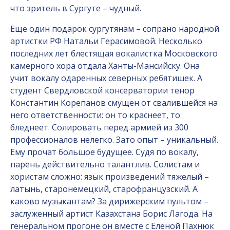
что зритель в Сургуте – чудный.
Еще один подарок сургутянам – сопрано народной
артистки РФ Натальи Герасимовой. Несколько
последних лет блестящая вокалистка Московского
камерного хора отдала Ханты-Мансийску. Она
учит вокалу одаренных северных ребятишек. А
студент Свердловской консерватории тенор
Константин Корепанов смущен от свалившейся на
него ответственности: он то краснеет, то
бледнеет. Солировать перед армией из 300
профессионалов нелегко. Зато опыт – уникальный.
Ему прочат большое будущее. Судя по вокалу,
парень действительно талантлив. Солистам и
хористам сложно: язык произведений тяжелый –
латынь, старонемецкий, старофранцузский. А
каково музыкантам? За дирижерским пультом –
заслуженный артист Казахстана Борис Лагода. На
генеральном прогоне он вместе с Еленой Пахнюк