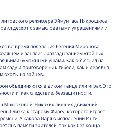
го литовского режиссера Эймунтаса Някрошюса.
отовил десерт с замысловатыми украшениями и
кля во время появления Евгения Миронова,
сходящем и занялись разгадыванием «тайных
 заячьими бумажными ушами. Как объяснил на
саду и приговорены к гибели, как и деревья.
м охоты на зайцев.
ерои объединяются в диком танце или играх. Это
ности и, как следствие, беззащитности.
ы Максаковой. Никаких лишних движений,
чень близка к старому Фирсу, которого играет
ремени. А какова Варя в исполнении Инги
ется в памяти зрителей, так как без конца