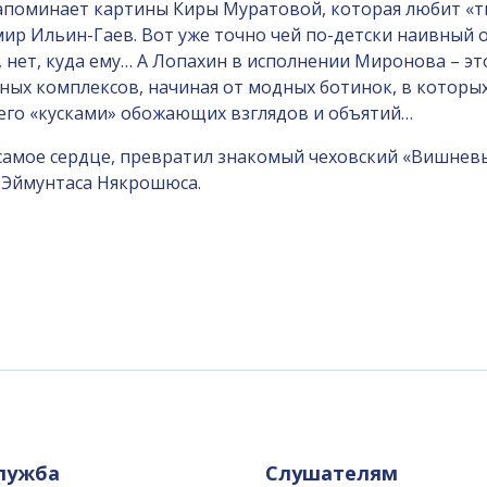
апоминает картины Киры Муратовой, которая любит «т
мир Ильин-Гаев. Вот уже точно чей по-детски наивный 
 нет, куда ему… А Лопахин в исполнении Миронова – эт
зных комплексов, начиная от модных ботинок, в которых 
него «кусками» обожающих взглядов и объятий…
 самое сердце, превратил знакомый чеховский «Вишнев
о Эймунтаса Някрошюса.
служба
Слушателям