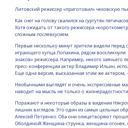
Литовский режиссер «приготовил» чеховскую пье
Как снег на голову свалился на сургутян пятича
Хотя ожидать от такого режиссера «короткометр
сложным послевкусием.
Первые несколько минут зрители видели перед с
играющего купца Лопахина, рядом воскликнули: 
знаков» режиссера. Например, некого заячьего 
пресс-конференции актер Владимир Ильин, испол
Еще одна версия, высказанная этим же актером, 
Необычными выглядят и очень экспрессивные масс
наводит на мысль не только о жизнерадостности 
Поражают и некоторые образы в видении Някро
лишних взглядов. Это один из самых цельных обр
Алексей Петренко. Оба они олицетворяют прошлы
Оболдиной! Женщина-струнка, женщина-огонек, ко