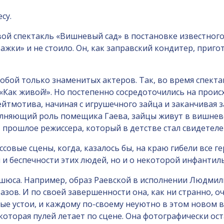
су.
совой спектакль «Вишневый сад» в постановке известно
ажки» и не стоило. Он, как заправский кондитер, приг
обой только знаменитых актеров. Так, во время спекта
«Как живой!». Но постепенно сосредоточились на прои
лейтмотива, начиная с игрушечного зайца и заканчивая
няющий роль помещика Гаева, зайцы живут в вишневом 
- прошлое режиссера, который в детстве стал свидетеле
овые сцены, когда, казалось бы, на краю гибели все г
и беспечности этих людей, но и о некоторой инфантиль
шюса. Например, образ Раевской в исполнении Людмил
азов. И по своей завершенности она, как ни странно, о
е устои, и каждому по-своему неуютно в этом новом в
торая пулей летает по сцене. Она фотографически оста