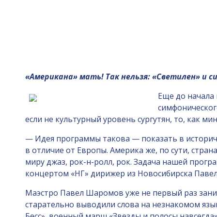
«Американа» мать! Так нельзя: «Светилен» и с
Еще до начала
симфоническог
если не культурный уровень сургутян, то, как м
— Идея программы такова — показать в историче
в отличие от Европы. Америка же, по сути, стра
миру джаз, рок-н-ролл, рок. Задача нашей прог
концертом «НГ» дирижер из Новосибирска Паве
Маэстро Павел Шаромов уже не первый раз зани
старательно выводили слова на незнакомом языке
Бесс», военный марш «Звезды и полосы навсегда