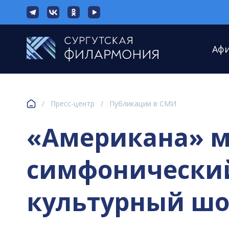
Аф
/
Пресс-центр
/
Публикации в СМИ
«Американа» ма
симфонический 
культурный ш