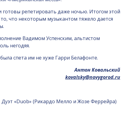
и готовы репетировать даже ночью. Итогом этой
 то, что некоторым музыкантом тяжело дается
ы.
сполнение Вадимом Успенским, альтистом
оль негодяя.
была спета им не хуже Гарри Белафонте.
Антон Ковальский
kovalsky@novygorod.ru
 Дуэт «Duob» (Рикардо Мелло и Жозе Ферpейра)