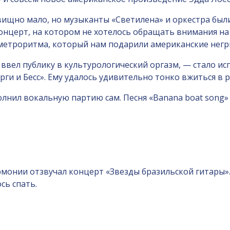
вищно мало, но музыканты «Светилена» и оркестра был
онцерт, на котором не хотелось обращать внимания на
 метроритма, который нам подарили американские негр
ввел публику в культурологический оргазм, — стало и
ги и Бесс». Ему удалось удивительно тонко вжиться в р
лнил вокальную партию сам. Песня «Banana boat song» 
монии отзвучал концерт «Звезды бразильской гитары».
сь спать.