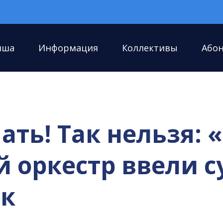
иша
Информация
Коллективы
Або
ть! Так нельзя: 
оркестр ввели су
ок