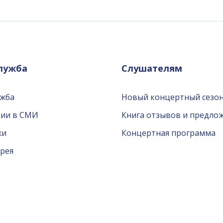
служба
Слушателям
ужба
Новый концертный сезон
ции в СМИ
Книга отзывов и предло
жи
Концертная программа
рея