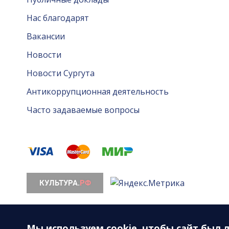
Нас благодарят
Вакансии
Новости
Новости Сургута
Антикоррупционная деятельность
Часто задаваемые вопросы
© 2026. Все права защищены. МАУ «Сургутская ф
628408, ХМАО-Югра, Тюменская область, г. Сургут, 
Мы используем
cookie
, чтобы сайт был 