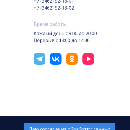
+7 (3462) 52-18-01
+7 (3462) 52-18-02
Время работы:
Каждый день с 9:00 до 20:00
Перерыв с 14:00 до 14:40
отка сайта — Интернет-лаборатория
«Делиссимо»
Обслуживание сайта —
А1 Интернет-Эксперт
Даю согласие на обработку данных