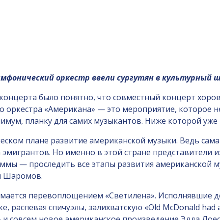
имфонический оркестр ввели сургутян в культурный 
 концерта было понятно, что совместный концерт хоров
о оркестра «Американа» — это мероприятие, которое не
инимум, планку для самих музыкантов. Ниже которой уже
ском плане развитие американской музыки. Ведь сама 
на эмигрантов. Но именно в этой стране представители 
раммы — проследить все этапы развития американской м
л Шаромов.
мается перевоплощением «Светилена». Исполнявшие д
, распевая спичуэлы, залихватскую «Old McDonald had 
» и совсем новое американское произведение Эдда Лоес