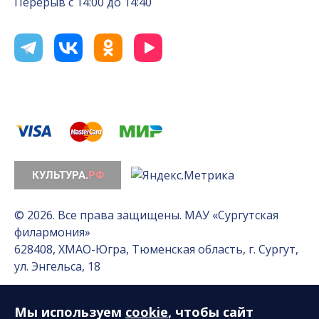
Перерыв с 14:00 до 14:40
© 2026. Все права защищены. МАУ «Сургутская
филармония»
628408, ХМАО-Югра, Тюменская область, г. Сургут,
ул. Энгельса, 18
Мы используем
cookie
, чтобы сайт
Разработка сайта — Интернет-лаборатория