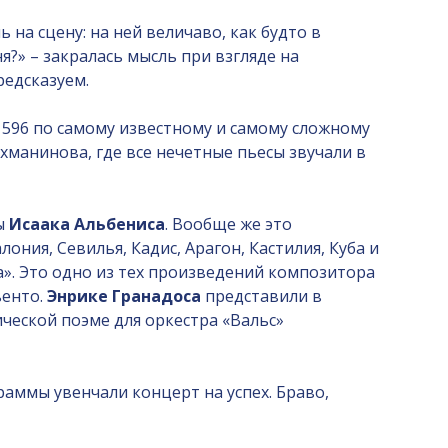
на сцену: на ней величаво, как будто в
я?» – закралась мысль при взгляде на
редсказуем.
 596 по самому известному и самому сложному
манинова, где все нечетные пьесы звучали в
ты
Исаака Альбениса
. Вообще же это
ния, Севилья, Кадис, Арагон, Кастилия, Куба и
а». Это одно из тех произведений композитора
ьенто.
Энрике Гранадоса
представили в
ческой поэме для оркестра «Вальс»
аммы увенчали концерт на успех. Браво,