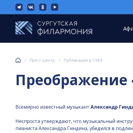
Аф
/
Пресс-центр
/
Публикации в СМИ
Преображение 
Всемирно известный музыкант
Александр Гинд
Неспроста утверждают, что музыкальный инструм
пианиста Александра Гиндина, убедился в подлин