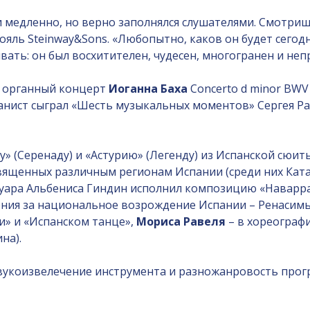
медленно, но верно заполнялся слушателями. Смотришь 
ояль Steinway&Sons. «Любопытно, каков он будет сегодн
ивать: он был восхитителен, чудесен, многогранен и неп
л органный концерт
Иоганна Баха
Concerto d minor BWV
нист сыграл «Шесть музыкальных моментов» Сергея Рах
» (Серенаду) и «Астурию» (Легенду) из Испанской сюи
вященных различным регионам Испании (среди них Катало
ртуара Альбениса Гиндин исполнил композицию «Наварр
жения за национальное возрождение Испании – Ренасим
и» и «Испанском танце»,
Мориса Равеля
– в хореографи
на).
вукоизвелечение инструмента и разножанровость прогр