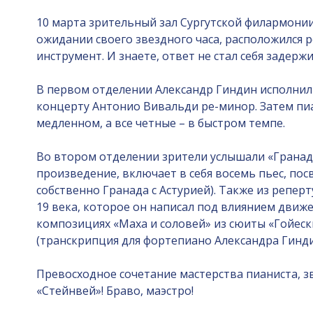
10 марта зрительный зал Сургутской филармонии 
ожидании своего звездного часа, расположился р
инструмент. И знаете, ответ не стал себя задерж
В первом отделении Александр Гиндин исполни
концерту Антонио Вивальди ре-минор. Затем пиа
медленном, а все четные – в быстром темпе.
Во втором отделении зрители услышали «Гранаду
произведение, включает в себя восемь пьес, пос
собственно Гранада с Астурией). Также из репе
19 века, которое он написал под влиянием дви
композициях «Маха и соловей» из сюиты «Гойеск
(транскрипция для фортепиано Александра Гинди
Превосходное сочетание мастерства пианиста, з
«Стейнвей»! Браво, маэстро!