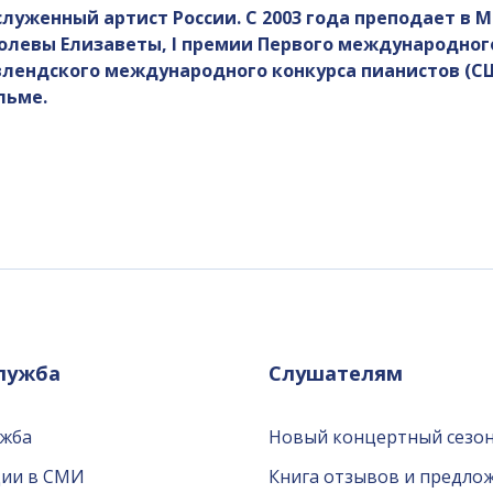
луженный артист России. С 2003 года преподает в 
левы Елизаветы, I премии Первого международного
влендского международного конкурса пианистов (
льме.
служба
Слушателям
ужба
Новый концертный сезон
ции в СМИ
Книга отзывов и предло