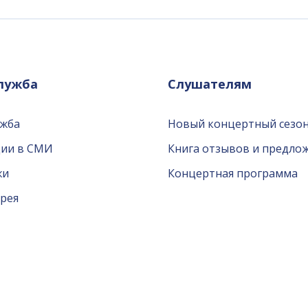
служба
Слушателям
ужба
Новый концертный сезон
ции в СМИ
Книга отзывов и предло
жи
Концертная программа
рея