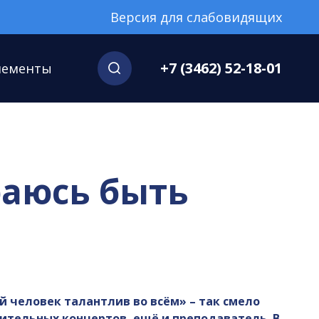
Версия для слабовидящих
+7 (3462) 52-18-01
нементы
раюсь быть
й человек талантлив во всём» – так смело
ительных концертов, ещё и преподаватель. В