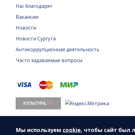
Нас благодарят
Вакансии
Новости
Новости Сургута
Антикоррупционная деятельность
Часто задаваемые вопросы
© 2026. Все права защищены. МАУ «Сургутская ф
628408, ХМАО-Югра, Тюменская область, г. Сургут, 
Мы используем
cookie
, чтобы сайт был 