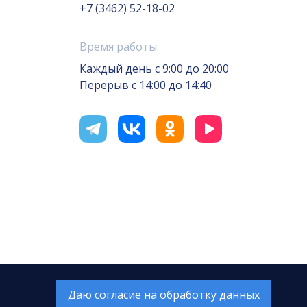
+7 (3462) 52-18-02
Время работы:
Каждый день с 9:00 до 20:00
Перерыв с 14:00 до 14:40
отка сайта — Интернет-лаборатория
«Делиссимо»
Обслуживание сайта —
А1 Интернет-Эксперт
Даю согласие на обработку данных