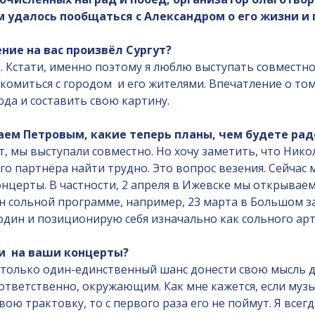
удалось пообщаться с Александром о его жизни и 
ние на вас произвёл Сургут?
д. Кстати, именно поэтому я люблю выступать совместн
комиться с городом и его жителями. Впечатление о том 
да и составить свою картину.
аем Петровым, какие теперь планы, чем будете рад
лет, мы выступали совместно. Но хочу заметить, что Ник
го партнёра найти трудно. Это вопрос везения. Сейчас 
концерты. В частности, 2 апреля в Ижевске мы открыва
н сольной программе, например, 23 марта в Большом за
 один и позиционирую себя изначально как сольного арт
и на ваши концерты?
ть только один-единственный шанс донести свою мысль 
оответственно, окружающим. Как мне кажется, если муз
вою трактовку, то с первого раза его не поймут. Я всег