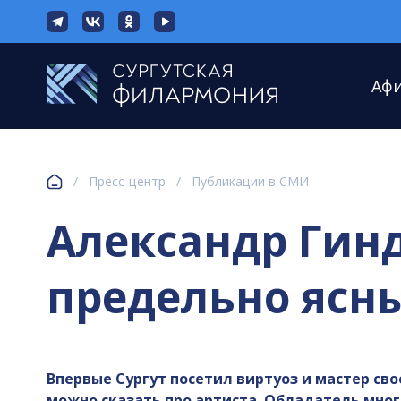
Аф
/
Пресс-центр
/
Публикации в СМИ
Александр Гинд
предельно ясн
Впервые Сургут посетил виртуоз и мастер св
можно сказать про артиста. Обладатель мног