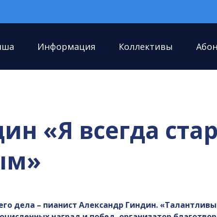
иша
Информация
Коллективы
Або
ин «Я всегда ста
ым»
оего дела – пианист Александр Гиндин. «Талантливы
очисленных наград и побед, организатор благотвор