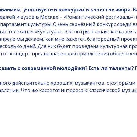
ванием, участвуете в конкурсах в качестве жюри. К
леджей и вузов в Москве – «Романтический фестиваль»
артамент культуры. Очень серьёзный конкурс среди вз
т телеканал «Культура». Это потрясающая сказка для де
апреле мы делаем, как мне кажется, благородный прое
есколько дней. Для них будет проведена культурная про
 этот концерт предназначен для привлечения обществен
сказать о современной молодёжи? Есть ли таланты? 
 много действительно хороших музыкантов, с которым
влении. Что же касается интереса к классической музы