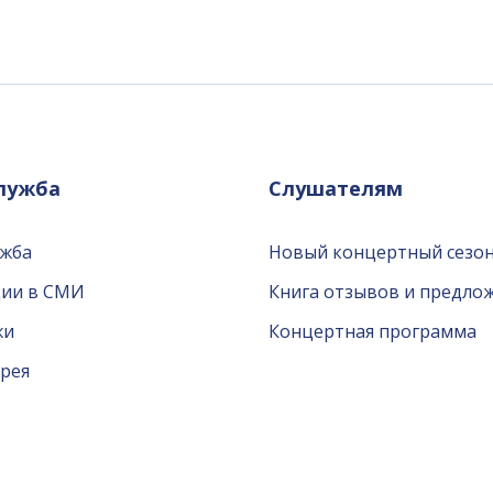
служба
Слушателям
ужба
Новый концертный сезон
ции в СМИ
Книга отзывов и предло
жи
Концертная программа
рея