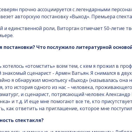
 северян прочно ассоциируется с легендарными персона
езет авторскую постановку «Выход». Премьера спектакл
ой и единственной роли, Виторган отмечает 50-летие т
мьере.
я постановки? Что послужило литературной основой
 хотелось «отомстить» всем тем, с кем я прожил в проф
й знакомый сценарист - Армен Ватьян. Я снимался в дву
чайно я обнаружил монопьесу «Выход» (называлась она не
оя, это история одного из нас – человека, проживающе
аматург, и сценарист, потрясающий человек Александр
а» и т.д. И еще мне помогают все те, кто присутствует
ть, как ответить на приглашение, которое мне поступил
ность спектакля?