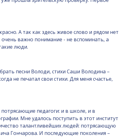
а уже прошла зрительскую проверку. Первое
красно. А так как здесь живое слово и рядом нет
я очень важно понимание - не вспоминать, а
такие люди.
ыбрать песни Володи, стихи Саши Володина –
гда не печатал свои стихи. Для меня счастье,
 потрясающие педагоги: и в школе, и в
графии. Мне удалось поступить в этот институт
количество талантливейших людей: потрясающую
вича Гончарова. И последующие поколения –