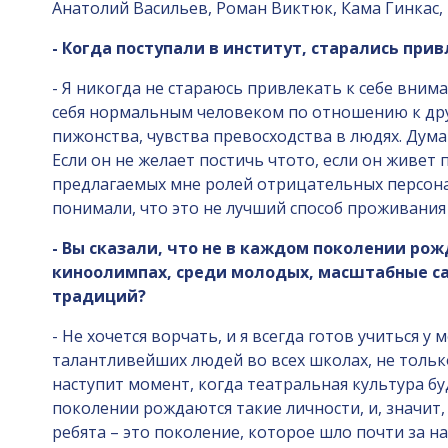
Анатолий Васильев, Роман Виктюк, Кама Гинкас, 
- Когда поступали в институт, старались при
- Я никогда не стараюсь привлекать к себе вним
себя нормальным человеком по отношению к дру
пижонства, чувства превосходства в людях. Дума
Если он не желает постичь чтото, если он живет 
предлагаемых мне ролей отрицательных персонаж
понимали, что это не лучший способ проживания
- Вы сказали, что не в каждом поколении ро
киноолимпах, среди молодых, масштабные с
традиций?
- Не хочется ворчать, и я всегда готов учиться 
талантливейших людей во всех школах, не тольк
наступит момент, когда театральная культура б
поколении рождаются такие личности, и, значит,
ребята – это поколение, которое шло почти за н