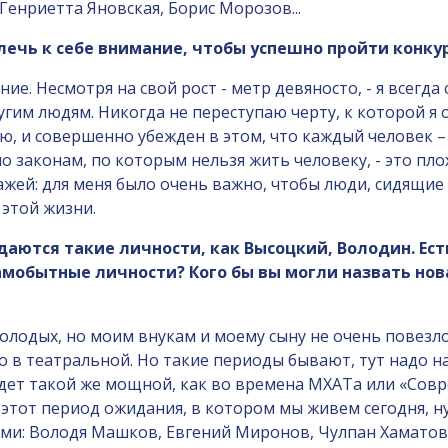
Генриетта Яновская, Борис Морозов...
влечь к себе внимание, чтобы успешно пройти конку
ание. Несмотря на свой рост - метр девяносто, - я всег
гим людям. Никогда не переступаю черту, к которой я
ю, и совершенно убежден в этом, что каждый человек – 
по законам, по которым нельзя жить человеку, - это пло
ей: для меня было очень важно, чтобы люди, сидящие в
 этой жизни.
ждаются такие личности, как Высоцкий, Володин. Ес
амобытные личности? Кого бы вы могли назвать н
у молодых, но моим внукам и моему сыну не очень повез
о в театральной. Но такие периоды бывают, тут надо н
удет такой же мощной, как во времена МХАТа или «Сов
 этот период ожидания, в котором мы живем сегодня, ну
ами: Володя Машков, Евгений Миронов, Чулпан Хаматова