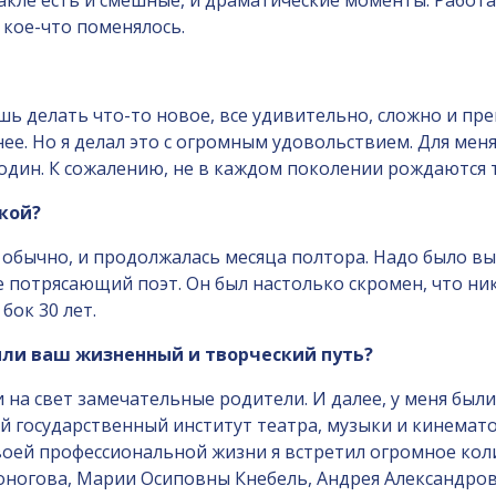
ктакле есть и смешные, и драматические моменты. Работ
 кое-что поменялось.
шь делать что-то новое, все удивительно, сложно и пре
нее. Но я делал это с огромным удовольствием. Для мен
один. К сожалению, не в каждом поколении рождаются 
кой?
ак обычно, и продолжалась месяца полтора. Надо было в
 потрясающий поэт. Он был настолько скромен, что нико
бок 30 лет.
ли ваш жизненный и творческий путь?
и на свет замечательные родители. И далее, у меня были
й государственный институт театра, музыки и кинемато
в своей профессиональной жизни я встретил огромное 
тоногова, Марии Осиповны Кнебель, Андрея Александро