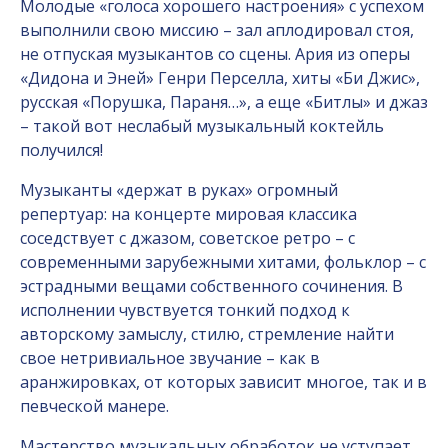
Молодые «голоса хорошего настроения» с успехом
выполнили свою миссию – зал аплодировал стоя,
не отпуская музыкантов со сцены. Ария из оперы
«Дидона и Эней» Генри Перселла, хиты «Би Джис»,
русская «Порушка, Параня…», а еще «Битлы» и джаз
– такой вот неслабый музыкальный коктейль
получился!
Музыканты «держат в руках» огромный
репертуар: на концерте мировая классика
соседствует с джазом, советское ретро – с
современными зарубежными хитами, фольклор – с
эстрадными вещами собственного сочинения. В
исполнении чувствуется тонкий подход к
авторскому замыслу, стилю, стремление найти
свое нетривиальное звучание – как в
аранжировках, от которых зависит многое, так и в
певческой манере.
Мастерство музыкальных обработок не уступает