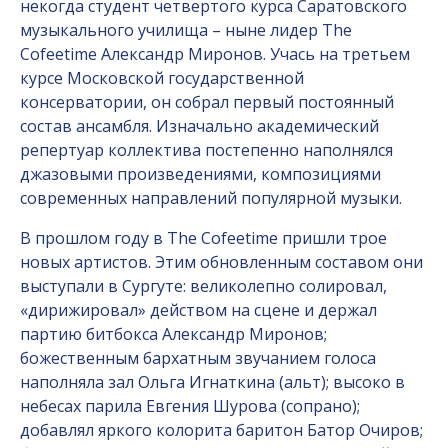
некогда студент четвертого курса Саратовского
музыкального училища – ныне лидер The
Cofeetime Александр Миронов. Учась на третьем
курсе Московской государственной
консерватории, он собрал первый постоянный
состав ансамбля. Изначально академический
репертуар коллектива постепенно наполнялся
джазовыми произведениями, композициями
современных направлений популярной музыки.
В прошлом году в The Cofeetime пришли трое
новых артистов. Этим обновленным составом они
выступали в Сургуте: великолепно солировал,
«дирижировал» действом на сцене и держал
партию битбокса Александр Миронов;
божественным бархатным звучанием голоса
наполняла зал Ольга Игнаткина (альт); высоко в
небесах парила Евгения Шурова (сопрано);
добавлял яркого колорита баритон Батор Очиров;