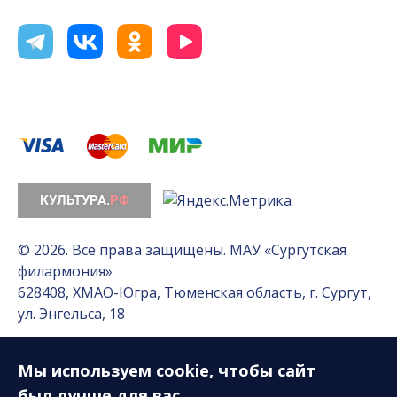
© 2026. Все права защищены. МАУ «Сургутская
филармония»
628408, ХМАО-Югра, Тюменская область, г. Сургут,
ул. Энгельса, 18
Мы используем
cookie
, чтобы сайт
Разработка сайта — Интернет-лаборатория
«Делиссимо»
был лучше для вас.