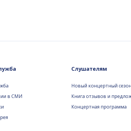
служба
Слушателям
ужба
Новый концертный сезон
ции в СМИ
Книга отзывов и предло
жи
Концертная программа
рея