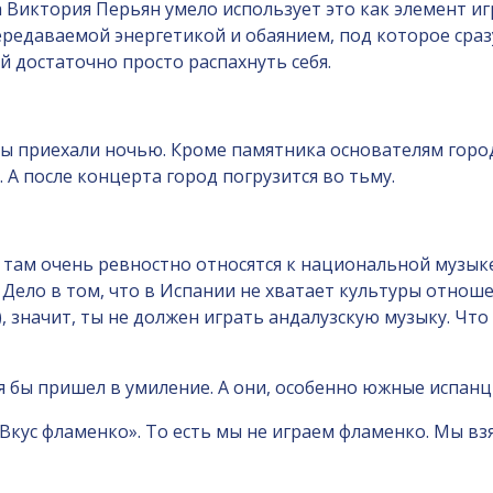
а Виктория Перьян умело использует это как элемент и
едаваемой энергетикой и обаянием, под которое сразу 
Ей достаточно просто распахнуть себя.
ы приехали ночью. Кроме памятника основателям город
А после концерта город погрузится во тьму.
о там очень ревностно относятся к национальной музык
Дело в том, что в Испании не хватает культуры отношен
), значит, ты не должен играть андалузскую музыку. Что
 я бы пришел в умиление. А они, особенно южные испанц
кус фламенко». То есть мы не играем фламенко. Мы взя