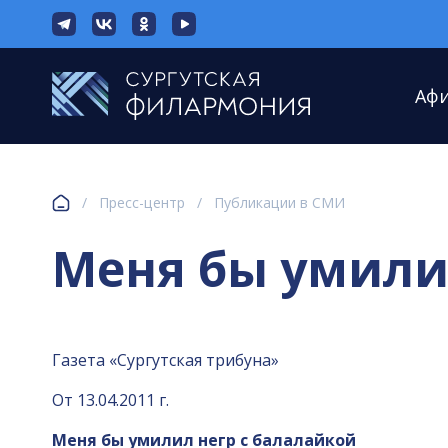
Аф
/
Пресс-центр
/
Публикации в СМИ
Меня бы умили
Газета «Сургутская трибуна»
От 13.04.2011 г.
Меня бы умилил негр с балалайкой