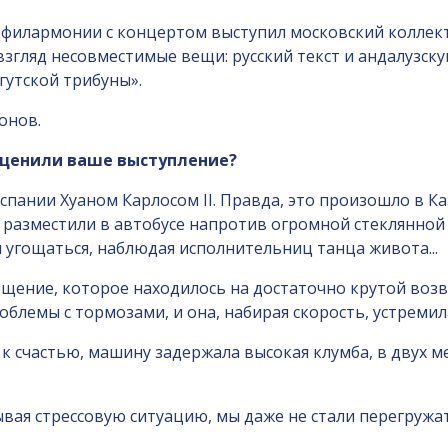
 филармонии с концертом выступил московский коллект
згляд несовместимые вещи: русский текст и андалузск
гутской трибуны».
онов.
 оценили ваше выступление?
пании Хуаном Карлосом II. Правда, это произошло в Ка
и разместили в автобусе напротив огромной стеклянной
 угощаться, наблюдая исполнительниц танца живота...
ещение, которое находилось на достаточно крутой воз
блемы с тормозами, и она, набирая скорость, устремила
к счастью, машину задержала высокая клумба, в двух ме
итывая стрессовую ситуацию, мы даже не стали перегружа