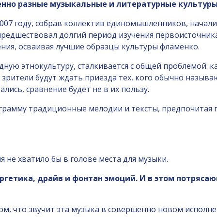
енно разные музыкальные и литературные культур
 2007 году, собрав коллектив единомышленников, начал
предшествовал долгий период изучения первоисточни
ния, осваивая лучшие образцы культуры фламенко.
ую этнокультуру, сталкивается с общей проблемой: как
зрители будут ждать приезда тех, кого обычно называю
лись, сравнение будет не в их пользу.
грамму традиционные мелодии и тексты, предпочитая п
ня не хватило бы в голове места для музыки.
нергетика, драйв и фонтан эмоций. И в этом потряс
том, что звучит эта музыка в совершенно новом исполн