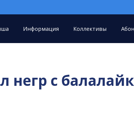
иша
Информация
Коллективы
Або
л негр с балалай