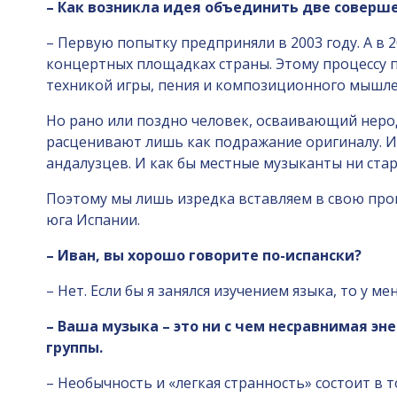
– Как возникла идея объединить две соверш
– Первую попытку предприняли в 2003 году. А в
концертных площадках страны. Этому процессу 
техникой игры, пения и композиционного мышле
Но рано или поздно человек, осваивающий неродн
расценивают лишь как подражание оригиналу. И 
андалузцев. И как бы местные музыканты ни стара
Поэтому мы лишь изредка вставляем в свою про
юга Испании.
– Иван, вы хорошо говорите по-испански?
– Нет. Если бы я занялся изучением языка, то у ме
– Ваша музыка – это ни с чем несравнимая э
группы.
– Необычность и «легкая странность» состоит в 