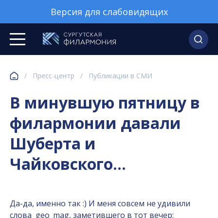
Версия для слабовидящих
/
Пресс-центр
/
Публикации в СМИ
В минувшую пятницу в
филармонии давали
Шуберта и
Чайковского...
Да-да, именно так :) И меня совсем не удивили
слова
geo_mag
, заметившего в тот вечер: