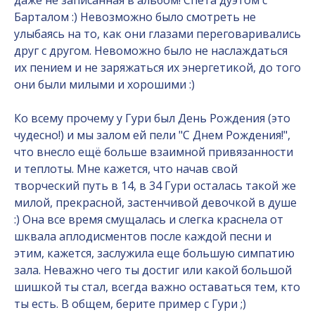
даже не записанная в альбом! Спета дуэтом с
Барталом :) Невозможно было смотреть не
улыбаясь на то, как они глазами переговаривались
друг с другом. Невоможно было не наслаждаться
их пением и не заряжаться их энергетикой, до того
они были милыми и хорошими :)
Ко всему прочему у Гури был День Рождения (это
чудесно!) и мы залом ей пели "С Днем Рождения!",
что внесло ещё больше взаимной привязанности
и теплоты. Мне кажется, что начав свой
творческий путь в 14, в 34 Гури осталась такой же
милой, прекрасной, застенчивой девочкой в душе
:) Она все время смущалась и слегка краснела от
шквала аплодисментов после каждой песни и
этим, кажется, заслужила еще большую симпатию
зала. Неважно чего ты достиг или какой большой
шишкой ты стал, всегда важно оставаться тем, кто
ты есть. В общем, берите пример с Гури ;)