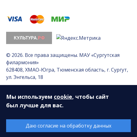
© 2026. Все права защищены. МАУ «Сургутская
филармония»
628408, ХМАО-Югра, Тюменская область, г. Сургут,
ул. Энгельса, 18
Мы используем
cookie
, чтобы сайт
Разработка сайта — Интернет-лаборатория
«Делиссимо»
был лучше для вас.
Обслуживание сайта —
А1 Интернет-Эксперт
Даю согласие на обработку данных