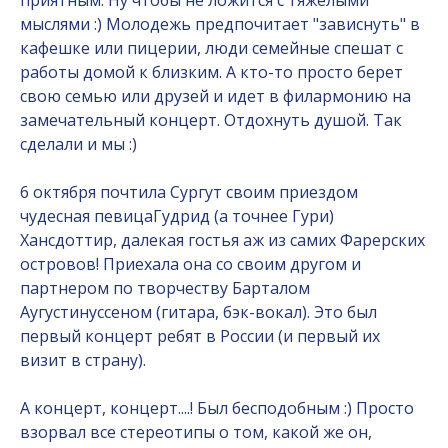
приятным. Ну чтобы не ложится с тяжелыми
мыслями :) Молодежь предпочитает "зависнуть" в
кафешке или пицерии, люди семейные спешат с
работы домой к близким. А кто-то просто берет
свою семью или друзей и идет в филармонию на
замечательный концерт. Отдохнуть душой. Так
сделали и мы :)
6 октября почтила Сургут своим приездом
чудесная певицаГудрид (а точнее Гури)
Хансдоттир, далекая гостья аж из самих Фарерских
островов! Приехала она со своим другом и
партнером по творчеству Барталом
Аугустинуссеном (гитара, бэк-вокал). Это был
первый концерт ребят в России (и первый их
визит в страну).
А концерт, концерт....! Был бесподобным :) Просто
взорвал все стереотипы о том, какой же он,