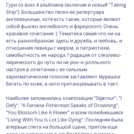
Гури со всех 4 альбомов (включая и новый "Taking
Ship"). Большинство песен ее репертуара
англоязычные, хотя есть такие, которые являют
собой фьюжн английского и фарерского. Очень
красивое сочетание :) Тематика самая что ни на
есть разнообразная: здесь и дружба, и любовь, и
отношения певицы с миром, и патриотизм,
самобытность ее народа. Градация от слезливо-
лирического до чуть ли не рок-н-ролльного
настроя в сочетании с ее сильным
харизматическим голосом заставляют мурашки
бегать по коже, а ноги пританцевывать в такт.
Наиболее запомнились композиции "Stjørnur", "I
Defy", "A Faroese Fisherman Speaks of Drowning",
"You Blossom Like A Flower" и всем полюбившаяся
"Living With You Is Lot Like Dying". Последняя была
впервые спета на большой сцене, притом еще