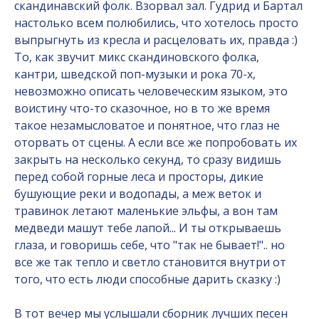
скандинавский фолк. Взорвал зал. Гудрид и Бартал
настолько всем полюбились, что хотелось просто
выпрыгнуть из кресла и расцеловать их, правда :)
То, как звучит микс скандиновского фолка,
кантри, шведской поп-музыки и рока 70-х,
невозможно описать человеческим языком, это
воистину что-то сказочное, но в то же время
такое незамысловатое и понятное, что глаз не
оторвать от сцены. А если все же попробовать их
закрыть на несколько секунд, то сразу видишь
перед собой горные леса и просторы, дикие
бушующие реки и водопады, а меж веток и
травинок летают маленькие эльфы, а вон там
медведи машут тебе лапой... И ты открываешь
глаза, и говоришь себе, что "так не бывает!".. но
все же так тепло и светло становится внутри от
того, что есть люди способные дарить сказку :)
В тот вечер мы услышали сборник лучших песен