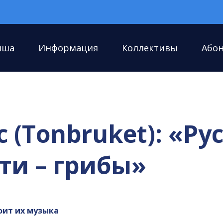
иша
Информация
Коллективы
Або
(Tonbruket): «Рус
сти – грибы»
оит их музыка