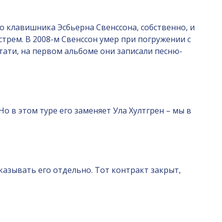
ио клавишника Эсбьерна Свенссона, собственно, и
стрем. В 2008-м Свенссон умер при погружении с
стати, на первом альбоме они записали песню-
Но в этом туре его заменяет Ула Хултгрен – мы в
казывать его отдельно. Тот контракт закрыт,