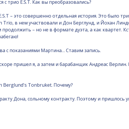
 с трио E.S.T. Как вы преобразовались?
E.S.T – это совершенно отдельная история. Это было тр
 Trio, в нем участвовали и Дон Берглунд, и Йохан Линд
продолжить – но не в формате дуэта, а как квартет. К
абегаю!
ова с показаниями Мартина… Ставим запись.
Вскоре пришел я, а затем и барабанщик Андреас Верлин. 
 Berglund's Tonbruket. Почему?
акту Дона, сольному контракту. Поэтому и пришлось у