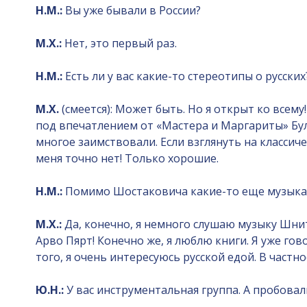
Н.М.:
Вы уже бывали в России?
М.Х.:
Нет, это первый раз.
Н.М.:
Есть ли у вас какие-то стереотипы о русских
М.Х.
(смеется): Может быть. Но я открыт ко всем
под впечатлением от «Мастера и Маргариты» Булг
многое заимствовали. Если взглянуть на классиче
меня точно нет! Только хорошие.
Н.М.:
Помимо Шостаковича какие-то еще музыкан
М.Х.:
Да, конечно, я немного слушаю музыку Шни
Арво Пярт! Конечно же, я люблю книги. Я уже гов
того, я очень интересуюсь русской едой. В частно
Ю.Н.:
У вас инструментальная группа. А пробовал