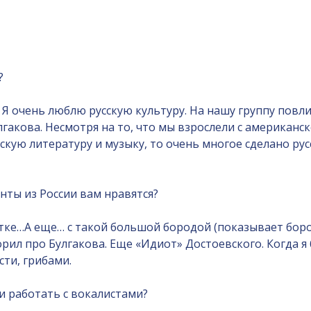
?
у! Я очень люблю русскую культуру. На нашу группу повл
акова. Несмотря на то, что мы взрослели с американск
скую литературу и музыку, то очень многое сделано рус
ты из России вам нравятся?
тке…А еще… с такой большой бородой (показывает боро
орил про Булгакова. Еще «Идиот» Достоевского. Когда я
сти, грибами.
и работать с вокалистами?