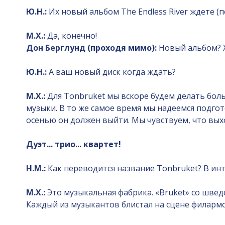
Ю.Н.:
Их новый альбом The Endless River ждете (пе
М.Х.:
Да, конечно!
Дон Берглунд (проходя мимо):
Новый альбом? Х
Ю.Н.:
А ваш новый диск когда ждать?
М.Х.:
Для Tonbruket мы вскоре будем делать бо
музыки. В то же самое время мы надеемся подго
осенью он должен выйти. Мы чувствуем, что вых
Дуэт... трио... квартет!
Н.М.:
Как переводится название Tonbruket? В инт
М.Х.:
Это музыкальная фабрика. «Bruket» со шведс
Каждый из музыкантов блистал на сцене филармо