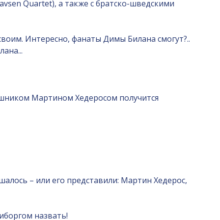
avsen Quartet), а также с братско-шведскими
своим. Интересно, фанаты Димы Билана смогут?..
ана...
авишником Мартином Хедеросом получится
шалось – или его представили: Мартин Хедерос,
киборгом назвать!