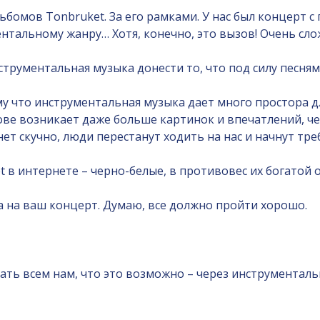
ьбомов Tonbruket. За его рамками. У нас был концерт с
нтальному жанру… Хотя, конечно, это вызов! Очень сло
струментальная музыка донести то, что под силу песням
му что инструментальная музыка дает много простора д
е возникает даже больше картинок и впечатлений, чем
нет скучно, люди перестанут ходить на нас и начнут тре
 в интернете – черно-белые, в противовес их богатой 
 на ваш концерт. Думаю, все должно пройти хорошо.
зать всем нам, что это возможно – через инструменталь