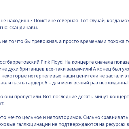
 не находишь? Поистине северная. Тот случай, когда м
тно: скандинавы.
 не то что бы тревожная, а просто временами похожа то
остбарретовский Pink Floyd. На концерте сначала показ
едине духи британцев все-таки замаячили! А конец был
 некоторые нетерпеливые наши ценители не застали эт
авляться в гардероб – для меня всякий раз неожиданна!
 они пропустили. Вот последние десять минут концерт
t.
это нечто цельное и неповторимое. Сильно сравнивать To
ховые галлюцинации не подтверждаются на ресурсах в