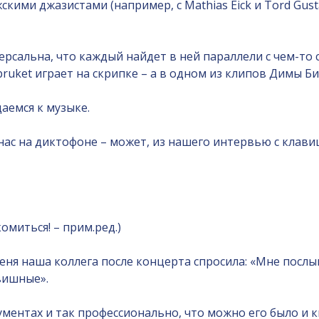
жскими джазистами (например, с Mathias Eick и Tord Gust
ерсальна, что каждый найдет в ней параллели с чем-то 
ruket играет на скрипке – а в одном из клипов Димы Бил
аемся к музыке.
 у нас на диктофоне – может, из нашего интервью с кл
акомиться! – прим.ред.)
еня наша коллега после концерта спросила: «Мне послы
авишные».
ументах и так профессионально, что можно его было и 