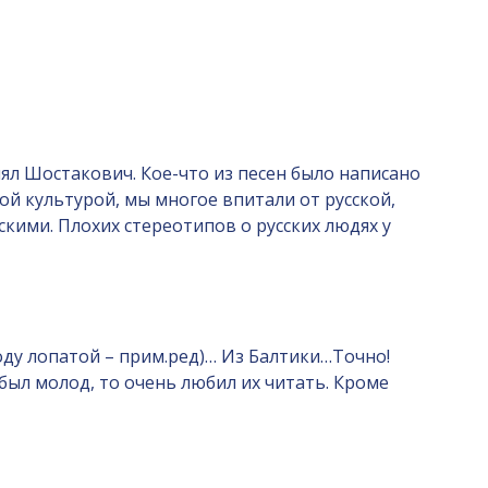
иял Шостакович. Кое-что из песен было написано
ой культурой, мы многое впитали от русской,
скими. Плохих стереотипов о русских людях у
ду лопатой – прим.ред)… Из Балтики…Точно!
 был молод, то очень любил их читать. Кроме