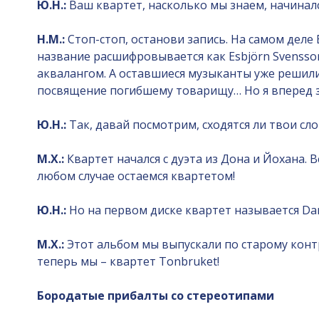
Ю.Н.:
Ваш квартет, насколько мы знаем, начинался
Н.М.:
Стоп-стоп, останови запись. На самом деле 
название расшифровывается как Esbjörn Svensson
аквалангом. А оставшиеся музыканты уже решили 
посвящение погибшему товарищу… Но я вперед з
Ю.Н.:
Так, давай посмотрим, сходятся ли твои сл
М.Х.:
Квартет начался с дуэта из Дона и Йохана. 
любом случае остаемся квартетом!
Ю.Н.:
Но на первом диске квартет называется Dan
М.Х.:
Этот альбом мы выпускали по старому контр
теперь мы – квартет Tonbruket!
Бородатые прибалты со стереотипами