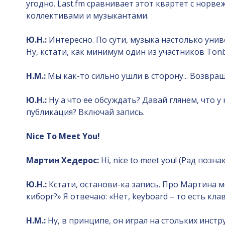
угодно. Last.fm сравнивает этот квартет с норве
коллективами и музыкантами.
Ю.Н.:
Интересно. По сути, музыка настолько унив
Ну, кстати, как минимум один из участников Tonb
Н.М.:
Мы как-то сильно ушли в сторону... Возвращ
Ю.Н.:
Ну а что ее обсуждать? Давай глянем, что
публикация? Включай запись.
Nice To Meet You!
Мартин Хедерос:
Hi, nice to meet you! (Рад позн
Ю.Н.:
Кстати, останови-ка запись. Про Мартина м
киборг?» Я отвечаю: «Нет, keyboard – то есть кл
Н.М.:
Ну, в принципе, он играл на стольких инстр