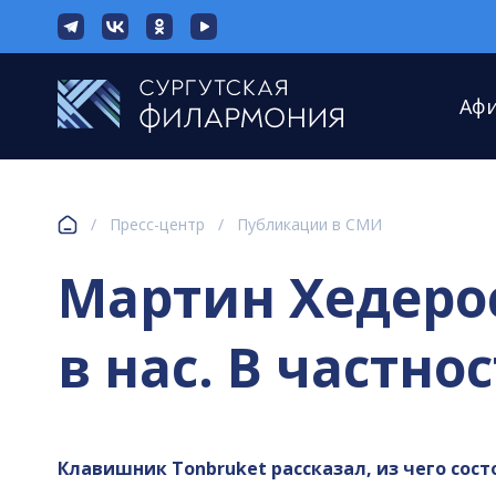
Аф
/
Пресс-центр
/
Публикации в СМИ
Мартин Хедерос 
в нас. В частно
Клавишник Tonbruket рассказал, из чего сост