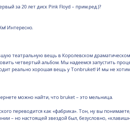
рвый за 20 лет диск Pink Floyd – прим.ред.)?
м! Интересно.
льшую театральную вещь в Королевском драматическом 
товить четвертый альбом. Мы надеемся запустить проц
одит реально хорошая вещь у Tonbruket! И мы не хотим
ернете можно найти, что bruket – это мельница.
кого переводится как «фабрика». Тон, ну вы понимаете
нии – но настоящей звездой был, безусловно, «клавишн