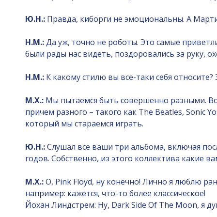
Ю.Н.:
Правда, киборги не эмоциональны. А Мартин
Н.М.:
Да уж, точно не роботы. Это самые приветл
были рады нас видеть, поздоровались за руку, о
Н.М.:
К какому стилю вы все-таки себя относите?
М.Х.:
Мы пытаемся быть совершенно разными. Воо
причем разного – такого как The Beatles, Sonic 
который мы стараемся играть.
Ю.Н.:
Слушал все ваши три альбома, включая посл
годов. Собственно, из этого коллектива какие в
М.Х.:
О, Pink Floyd, ну конечно! Лично я люблю ра
например: кажется, что-то более классическое!
Йохан Линдстрем: Ну, Dark Side Of The Moon, я ду