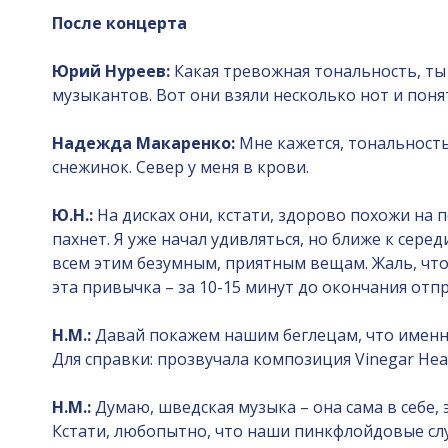
После концерта
Юрий Нуреев:
Какая тревожная тональность, ты
музыкантов. Вот они взяли несколько нот и поня
Надежда Макаренко:
Мне кажется, тональность
снежинок. Север у меня в крови.
Ю.Н.:
На дисках они, кстати, здорово похожи на п
пахнет. Я уже начал удивляться, но ближе к сер
всем этим безумным, приятным вещам. Жаль, что
эта привычка – за 10-15 минут до окончания отпр
Н.М.:
Давай покажем нашим беглецам, что именно
Для справки: прозвучала композиция Vinegar Hear
Н.М.:
Думаю, шведская музыка – она сама в себе, 
Кстати, любопытно, что наши пинкфлойдовые слу