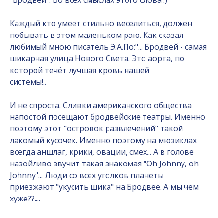
"Бродвей". Во всех смыслах этого слова :)
Каждый кто умеет стильно веселиться, должен
побывать в этом маленьком раю. Как сказал
любимый мною писатель Э.А.По:"... Бродвей - самая
шикарная улица Нового Света. Это аорта, по
которой течёт лучшая кровь нашей
системы!..
И не спроста. Сливки американского общества
напостой посещают бродвейские театры. Именно
поэтому этот "островок развлечений" такой
лакомый кусочек. Именно поэтому на мюзиклах
всегда аншлаг, крики, овации, смех... А в голове
назойливо звучит такая знакомая "Oh Johnny, oh
Johnny"... Люди со всех уголков планеты
приезжают "укусить шика" на Бродвее. А мы чем
хуже??....