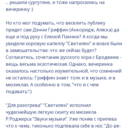
... решили сургутяне, и тоже напросились на
вечеринку :)
Но кто мог подумать, что веселить публику
придет сам Дэнни Гриффин (Анкоридж, Аляска) да
еще и под руку с Еленой Пахнюк? А когда мы
увидели хоровую капеллу "Светилен" и вовсе были
в замешательстве: что же сейчас будет?
Согласитесь, сочетание русского хора с Бродвеем -
вещь весьма экзотическая. Однако, вечеринка
оказалось настолько изумительной, что сомнений
не осталось: Гриффин знает толк и в музыке, и в
мюзиклах. А особенно в том, "что и с чем
подавать":)
"Для разогрева" "Светилен" исполнил
чудеснейшую легкую сюиту из мюзикла
Р.Роджерса "Звуки музыки". Уже поняв с припева
что к чему, тихонько подпевала себе в нос "До-ре-