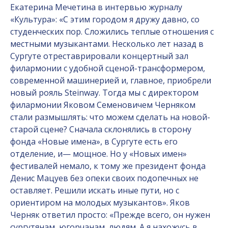
Екатерина Мечетина в интервью журналу
«Культура»: «С этим городом я дружу давно, со
студенческих пор. Сложились теплые отношения с
местными музыкантами. Несколько лет назад в
Сургуте отреставрировали концертный зал
филармонии с удобной сценой-трансформером,
современной машинерией и, главное, приобрели
новый рояль Steinway. Тогда мы с директором
филармонии Яковом Семеновичем Черняком
стали размышлять: что можем сделать на новой-
старой сцене? Сначала склонялись в сторону
фонда «Новые имена», в Сургуте есть его
отделение, и— мощное. Но у «Новых имен»
фестивалей немало, к тому же президент фонда
Денис Мацуев без опеки своих подопечных не
оставляет. Решили искать иные пути, но с
ориентиром на молодых музыкантов». Яков
Черняк ответил просто: «Прежде всего, он нужен
сургутянам, югорчанам, людям. А я нахожусь в