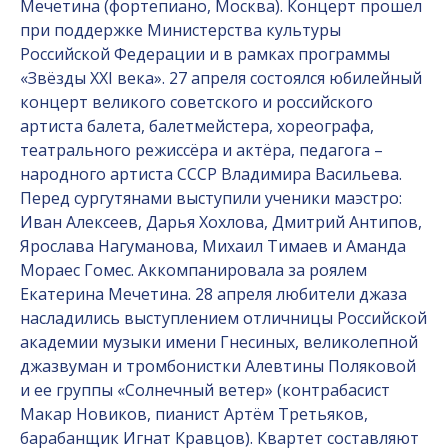
Мечетина (фортепиано, Москва). Концерт прошел
при поддержке Министерства культуры
Российской Федерации и в рамках программы
«Звёзды XXI века». 27 апреля состоялся юбилейный
концерт великого советского и российского
артиста балета, балетмейстера, хореографа,
театрального режиссёра и актёра, педагога –
народного артиста СССР Владимира Васильева.
Перед сургутянами выступили ученики маэстро:
Иван Алексеев, Дарья Хохлова, Дмитрий Антипов,
Ярослава Нагуманова, Михаил Тимаев и Аманда
Мораес Гомес. Аккомпанировала за роялем
Екатерина Мечетина. 28 апреля любители джаза
насладились выступлением отличницы Российской
академии музыки имени Гнесиных, великолепной
джазвуман и тромбонистки Алевтины Поляковой
и ее группы «Солнечный ветер» (контрабасист
Макар Новиков, пианист Артём Третьяков,
барабанщик Игнат Кравцов). Квартет составляют