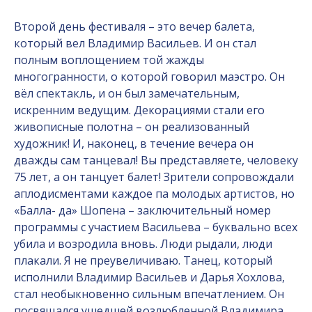
Второй день фестиваля – это вечер балета,
который вел Владимир Васильев. И он стал
полным воплощением той жажды
многогранности, о которой говорил маэстро. Он
вёл спектакль, и он был замечательным,
искренним ведущим. Декорациями стали его
живописные полотна – он реализованный
художник! И, наконец, в течение вечера он
дважды сам танцевал! Вы представляете, человеку
75 лет, а он танцует балет! Зрители сопровождали
аплодисментами каждое па молодых артистов, но
«Балла- да» Шопена – заключительный номер
программы с участием Васильева – буквально всех
убила и возродила вновь. Люди рыдали, люди
плакали. Я не преувеличиваю. Танец, который
исполнили Владимир Васильев и Дарья Хохлова,
стал необыкновенно сильным впечатлением. Он
посвящался ушедшей возлюбленной Владимира