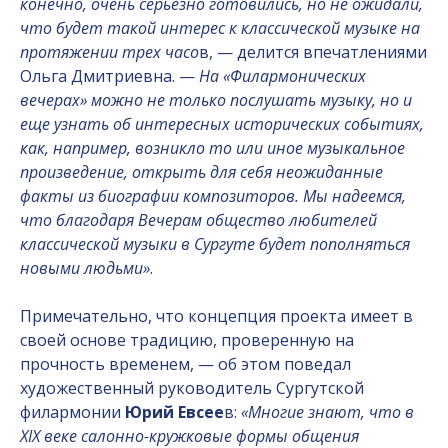
конечно, очень серьезно готовились, но не ожидали,
что будет такой интерес к классической музыке на
протяжении трех часо
в, — делится впечатлениями
Ольга Дмитриевна. —
На «Филармонических
вечерах» можно не только послушать музыку, но и
еще узнать об интересных исторических событиях,
как, например, возникло то или иное музыкальное
произведение, открыть для себя неожиданные
факты из биографии композиторов. Мы надеемся,
что благодаря Вечерам общество любителей
классической музыки в Сургуте будет пополняться
новыми людьми»
.
Примечательно, что концепция проекта имеет в
своей основе традицию, проверенную на
прочность временем, — об этом поведал
художественный руководитель Сургутской
филармонии
Юрий Евсее
в:
«Многие знают, что в
XIX веке салонно-кружковые формы общения