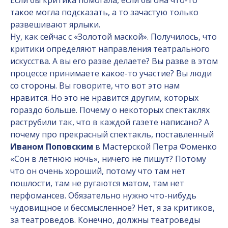
Если бы критика помогала, если бы она что-то
такое могла подсказать, а то зачастую только
развешивают ярлыки.
Ну, как сейчас с «Золотой маской». Получилось, что
критики определяют направления театрального
искусства. А вы его разве делаете? Вы разве в этом
процессе принимаете какое-то участие? Вы люди
со стороны. Вы говорите, что вот это нам
нравится. Но это не нравится другим, которых
гораздо больше. Почему о некоторых спектаклях
раструбили так, что в каждой газете написано? А
почему про прекрасный спектакль, поставленный
Иваном Поповским
в Мастерской Петра Фоменко
«Сон в летнюю ночь», ничего не пишут? Потому
что он очень хороший, потому что там нет
пошлости, там не ругаются матом, там нет
перфомансев. Обязательно нужно что-нибудь
чудовищное и бессмысленное? Нет, я за критиков,
за театроведов. Конечно, должны театроведы