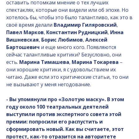
оставить потомкам мнение о тех лучших
спектаклях, которые они видели или об эпохе. Но
хотелось бы, чтобы это было талантливо, как это в
своё время делали
Владимир Гиляровский
,
Павел Марков
,
Константин Рудницкий
,
Инна
Вишневская
,
Борис Любимов
,
Алексей
Бартошевич
и еще много кого. Появляются
сейчас талантливые критики? Безусловно, они
есть.
Марина Тимашева
,
Марина Токарева
–
они хорошие критики, я с удовольствием их
читаю. Даже если это критические статьи, то они
не вызывают у меня негодование.
- Вы упомянули про «Золотую маску». В этом
году около 100 театральных деятелей
выступили против экспертного совета этой
премии: попросили его распустить и
сформировать новый. Как вы считаете, этот
протест, как-то отразится на авторитете