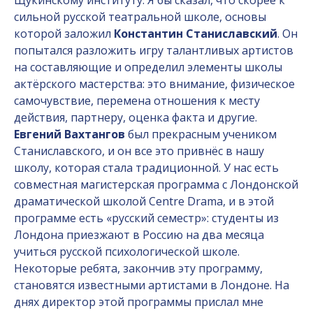
Щукинскому институту. Я бы сказал, что скорее к
сильной русской театральной школе, основы
которой заложил
Константин Станиславский
. Он
попытался разложить игру талантливых артистов
на составляющие и определил элементы школы
актёрского мастерства: это внимание, физическое
самочувствие, перемена отношения к месту
действия, партнеру, оценка факта и другие.
Евгений Вахтангов
был прекрасным учеником
Станиславского, и он все это привнёс в нашу
школу, которая стала традиционной. У нас есть
совместная магистерская программа с Лондонской
драматической школой Centre Drama, и в этой
программе есть «русский семестр»: студенты из
Лондона приезжают в Россию на два месяца
учиться русской психологической школе.
Некоторые ребята, закончив эту программу,
становятся известными артистами в Лондоне. На
днях директор этой программы прислал мне