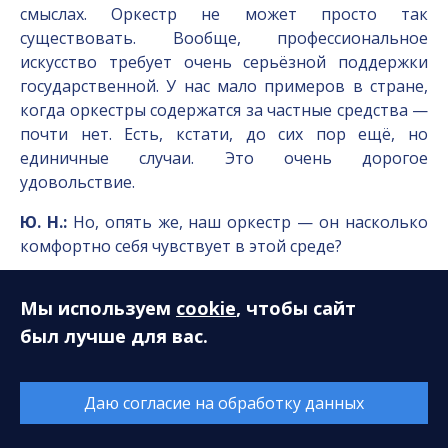
смыслах. Оркестр не может просто так
существовать. Вообще, профессиональное
искусство требует очень серьёзной поддержки
государственной. У нас мало примеров в стране,
когда оркестры содержатся за частные средства —
почти нет. Есть, кстати, до сих пор ещё, но
единичные случаи. Это очень дорогое
удовольствие.
Ю. Н.:
Но, опять же, наш оркестр — он насколько
комфортно себя чувствует в этой среде?
Д. К.:
Я думаю, что если говорить в общем, не
Мы используем
cookie
, чтобы сайт
конкретизируя, то сургутская ситуация в
срединном варианте по нашей стране. У нас есть
был лучше для вас.
коллективы очень неплохого уровня, которые
получают гораздо меньшие зарплаты — но это
Даю согласие на обработку данных
проблема вообще страны нашей. Я помню свои
поездки в Карельский симфонический оркестр, где