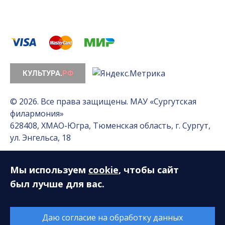
© 2026. Все права защищены. МАУ «Сургутская
филармония»
628408, ХМАО-Югра, Тюменская область, г. Сургут,
ул. Энгельса, 18
Мы используем
cookie
, чтобы сайт
Разработка сайта — Интернет-лаборатория
«Делиссимо»
был лучше для вас.
Обслуживание сайта —
А1 Интернет-Эксперт
Даю согласие на обработку данных