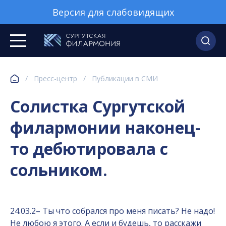
Версия для слабовидящих
/
Пресс-центр
/
Публикации в СМИ
Солистка Сургутской
филармонии наконец-
то дебютировала с
сольником.
24.03.2– Ты что собрался про меня писать? Не надо!
Не любою я этого. А если и будешь, то расскажи