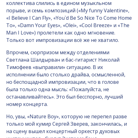
коллектива слились в едином музыкльном
порыве, и семь композиций («My funny Valentine»,
«I Believe I Can Fly», «You`d Be So Nice To Come Home
To», «Damn Your Eyes», «Olei», «Cool Breeze» и «The
Man I Love») пролетели как одно мгновение.
Только вот импровизации всё же не хватило.
Впрочем, сюрпризом между отделениями
Светлана Шалдырван и бас-гитарист Николай
Тимофеев «выправили» ситуацию. В их
исполнении было столько драйва, осмысленной,
но беспощадной импровизации, что в голове
была только одна мысль: «Пожалуйста, не
останавливайтесь». Это был бесспорно, лучший
номер концерта.
Но, увы, «Nature Boy», которую не перепел разве
только мой кумир Сергей Зверев, закончилась, и
на сцену вышел концертный оркестр духовых