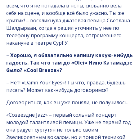
всем, что я не попадала в ноты, скованно вела
себя на сцене, и вообще всё было ужасно. Ты же
критик! – воскликнула джазовая певица Светлана
Шалдырван, когда я решил уточнить у нее по
телефону программу концерта, отгремевшего
накануне в театре СурГУ.
–
Хорошо, я обязательно напишу какую-нибудь
гадость. Так что там до «
Olei
» Нино Катамадзе
было? «
Cool Breeze
»?
– Нет! «Damn Your Eyes»! Ты что, правда, будешь
писать? Может как-нибудь договоримся?
Договориться, как вы уже поняли, не получилось.
«Созвездие Jazz» – первый сольный концерт
молодой талантливой певицы. Уже не первый год
она радует сургутян не только своим
2великолепным вокалом, но и тонкой техникой