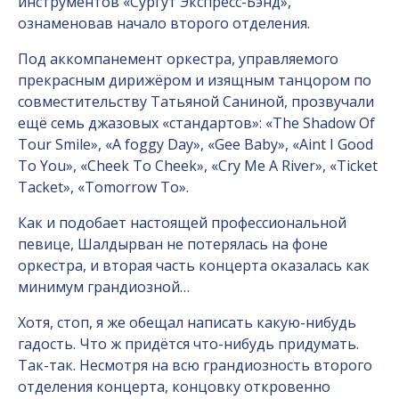
инструментов «Сургут Экспресс-Бэнд»,
ознаменовав начало второго отделения.
Под аккомпанемент оркестра, управляемого
прекрасным дирижёром и изящным танцором по
совместительству Татьяной Саниной, прозвучали
ещё семь джазовых «стандартов»: «The Shadow Of
Tour Smile», «A foggy Day», «Gee Baby», «Aint I Good
To You», «Cheek To Cheek», «Cry Me A River», «Ticket
Tacket», «Tomorrow To».
Как и подобает настоящей профессиональной
певице, Шалдырван не потерялась на фоне
оркестра, и вторая часть концерта оказалась как
минимум грандиозной…
Хотя, стоп, я же обещал написать какую-нибудь
гадость. Что ж придётся что-нибудь придумать.
Так-так. Несмотря на всю грандиозность второго
отделения концерта, концовку откровенно