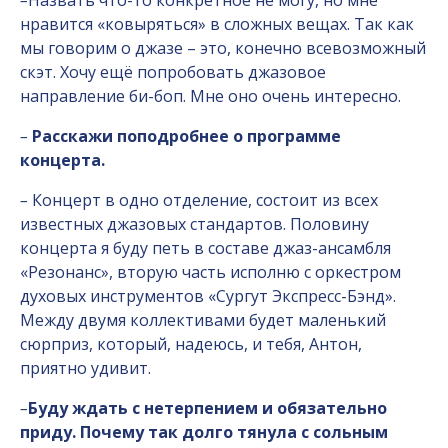
–
Назвать что-то конкретное не могу, но мне
нравится «ковыряться» в сложных вещах. Так как
мы говорим о джазе – это, конечно всевозможный
скэт. Хочу ещё попробовать джазовое
направление би-боп. Мне оно очень интересно.
–
Расскажи поподробнее о программе
концерта.
–
Концерт в одно отделение, состоит из всех
известных джазовых стандартов. Половину
концерта я буду петь в составе джаз-ансамбля
«Резонанс», вторую часть исполню с оркестром
духовых инструментов «Сургут Экспресс-Бэнд».
Между двумя коллективами будет маленький
сюрприз, который, надеюсь, и тебя, Антон,
приятно удивит.
–
Буду ждать с нетерпением и обязательно
приду. Почему так долго тянула с сольным