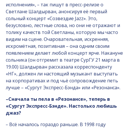
исполнения»,
–
так пишут в пресс-релизе о
Светлане Шалдырван, анонсируя её первый
сольный концерт «Созвездие Jazz». Это,
безусловно, лестные слова, но они не отражают и
толику качеств той Светланы, которую мы часто
видим на сцене. Очаровательная, искренняя,
искромётная, позитивная – она одним своим
появлением делает любой концерт ярче. Накануне
сольника (он отгремит в театре СурГУ 21 марта в
19.00) Шалдырван рассказала корреспонденту
«НГ», должен ли настоящий музыкант выступать
на корпоративах и под чьё сопровождение петь
лучше – «Сургут Экспресс-Бэнда» или «Резонанса».
–
Сначала ты пела в «Резонансе», теперь в
«Сургут Экспресс-Бэнде». Настолько любишь
джаз?
–
Всё началось гораздо раньше. В 1998 году